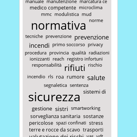
manuale
manutenzione
marcatura ce
medico competente
microclima
mmc
modulistica
mud
normativa
norme
tecniche
prevenzione
prevenzione
incendi
primo soccorso
privacy
procedura
provincia
qualità
radiazioni
ionizzanti
reach
registro infortuni
responsabilità
rifiuti
rischio
incendio
rls
roa
rumore
salute
segnaletica
sentenza
sicurezza
sistemi di
gestione
sistri
smartworking
sorveglianza sanitaria
sostanze
pericolose
spazi confinati
stress
terre e rocce da scavo
trasporti
valutazione dei rischi
vas
vdt