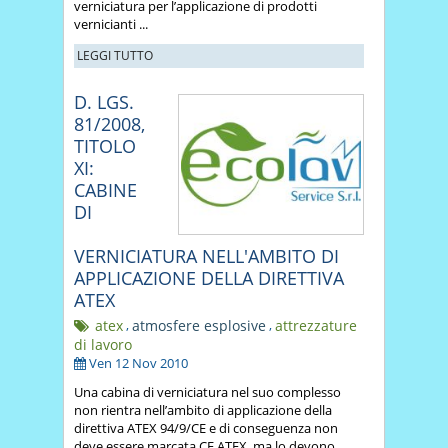
verniciatura per l’applicazione di prodotti
vernicianti ...
LEGGI TUTTO
D. LGS.
81/2008,
TITOLO
XI:
CABINE
DI
VERNICIATURA NELL'AMBITO DI
APPLICAZIONE DELLA DIRETTIVA
ATEX
atex
,
atmosfere esplosive
,
attrezzature
di lavoro
Ven 12 Nov 2010
Una cabina di verniciatura nel suo complesso
non rientra nell’ambito di applicazione della
direttiva ATEX 94/9/CE e di conseguenza non
deve essere marcata CE ATEX, ma lo devono