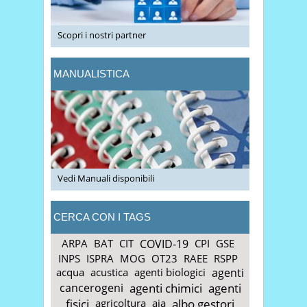
Scopri i nostri partner
MANUALISTICA
Vedi Manuali disponibili
CERCA CON I TAGS
ARPA
BAT
CIT
COVID-19
CPI
GSE
INPS
ISPRA
MOG
OT23
RAEE
RSPP
acqua
acustica
agenti biologici
agenti
cancerogeni
agenti chimici
agenti
fisici
agricoltura
aia
albo gestori