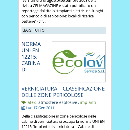
Nel numero di agosto/settembre 2008 della
rivista CEI MAGAZINE è stato pubblicato un
reportage dal titolo “Impianti elettrici nei luoghi
con pericolo di esplosione: locali di ricarica
batterie” (cfr. ...
LEGGI TUTTO
NORMA
UNI EN
12215:
CABINA
DI
VERNICIATURA – CLASSIFICAZIONE
DELLE ZONE PERICOLOSE
atex
,
atmosfere esplosive
,
impianti
Lun 17 Gen 2011
Della classificazione in zone pericolose delle
cabine di verniciatura si occupa la norma UNI EN
12215 “Impianti di verniciatura – Cabine di