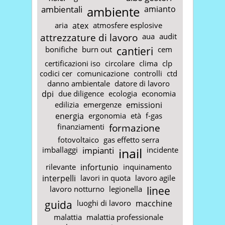
ambientali
ambiente
amianto
aria
atex
atmosfere esplosive
attrezzature di lavoro
aua
audit
bonifiche
burn out
cantieri
cem
certificazioni iso
circolare
clima
clp
codici cer
comunicazione
controlli
ctd
danno ambientale
datore di lavoro
dpi
due diligence
ecologia
economia
edilizia
emergenze
emissioni
energia
ergonomia
età
f-gas
finanziamenti
formazione
fotovoltaico
gas effetto serra
imballaggi
impianti
inail
incidente
rilevante
infortunio
inquinamento
interpelli
lavori in quota
lavoro agile
lavoro notturno
legionella
linee
guida
luoghi di lavoro
macchine
malattia
malattia professionale