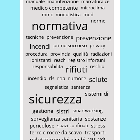
manuale
manutenzione
marcatura ce
medico competente
microclima
mmc
modulistica
mud
normativa
norme
tecniche
prevenzione
prevenzione
incendi
primo soccorso
privacy
procedura
provincia
qualità
radiazioni
ionizzanti
reach
registro infortuni
responsabilità
rifiuti
rischio
incendio
rls
roa
rumore
salute
segnaletica
sentenza
sicurezza
sistemi di
gestione
sistri
smartworking
sorveglianza sanitaria
sostanze
pericolose
spazi confinati
stress
terre e rocce da scavo
trasporti
valutazione dei rischi
vas
vdt