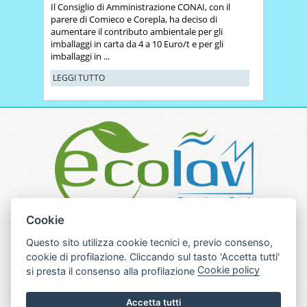
Il Consiglio di Amministrazione CONAI, con il
parere di Comieco e Corepla, ha deciso di
aumentare il contributo ambientale per gli
imballaggi in carta da 4 a 10 Euro/t e per gli
imballaggi in ...
LEGGI TUTTO
Cookie
ECOLAV Service S.r.l.
sottolinea che tutti i
contenuti del sito internet www.ecolavservice.com
Questo sito utilizza cookie tecnici e, previo consenso,
non possono essere
cookie di profilazione. Cliccando sul tasto 'Accetta tutti'
in alcun modo utilizzati senza esplicita
Cookie policy
autorizzazione.
si presta il consenso alla profilazione
ECOLAV Service S.r.l.
Via Vinovo 12 - 10022
CARMAGNOLA (TO) | Tel. 011/9715345 - Fax
Accetta tutti