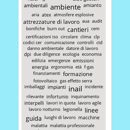
ambientali
ambiente
amianto
aria
atex
atmosfere esplosive
attrezzature di lavoro
aua
audit
bonifiche
burn out
cantieri
cem
certificazioni iso
circolare
clima
clp
codici cer
comunicazione
controlli
ctd
danno ambientale
datore di lavoro
dpi
due diligence
ecologia
economia
edilizia
emergenze
emissioni
energia
ergonomia
età
f-gas
finanziamenti
formazione
fotovoltaico
gas effetto serra
imballaggi
impianti
inail
incidente
rilevante
infortunio
inquinamento
interpelli
lavori in quota
lavoro agile
lavoro notturno
legionella
linee
guida
luoghi di lavoro
macchine
malattia
malattia professionale