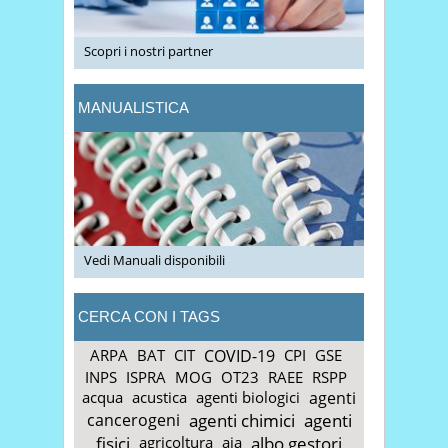
Scopri i nostri partner
MANUALISTICA
Vedi Manuali disponibili
CERCA CON I TAGS
ARPA
BAT
CIT
COVID-19
CPI
GSE
INPS
ISPRA
MOG
OT23
RAEE
RSPP
acqua
acustica
agenti biologici
agenti
cancerogeni
agenti chimici
agenti
fisici
agricoltura
aia
albo gestori