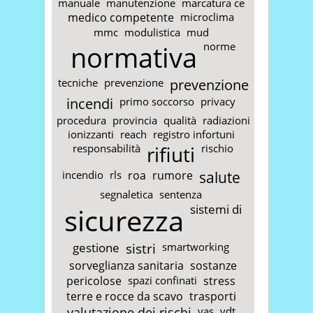
manuale
manutenzione
marcatura ce
medico competente
microclima
mmc
modulistica
mud
normativa
norme
tecniche
prevenzione
prevenzione
incendi
primo soccorso
privacy
procedura
provincia
qualità
radiazioni
ionizzanti
reach
registro infortuni
responsabilità
rifiuti
rischio
incendio
rls
roa
rumore
salute
segnaletica
sentenza
sicurezza
sistemi di
gestione
sistri
smartworking
sorveglianza sanitaria
sostanze
pericolose
spazi confinati
stress
terre e rocce da scavo
trasporti
valutazione dei rischi
vas
vdt