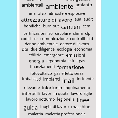
ambientali
ambiente
amianto
aria
atex
atmosfere esplosive
attrezzature di lavoro
aua
audit
bonifiche
burn out
cantieri
cem
certificazioni iso
circolare
clima
clp
codici cer
comunicazione
controlli
ctd
danno ambientale
datore di lavoro
dpi
due diligence
ecologia
economia
edilizia
emergenze
emissioni
energia
ergonomia
età
f-gas
finanziamenti
formazione
fotovoltaico
gas effetto serra
imballaggi
impianti
inail
incidente
rilevante
infortunio
inquinamento
interpelli
lavori in quota
lavoro agile
lavoro notturno
legionella
linee
guida
luoghi di lavoro
macchine
malattia
malattia professionale