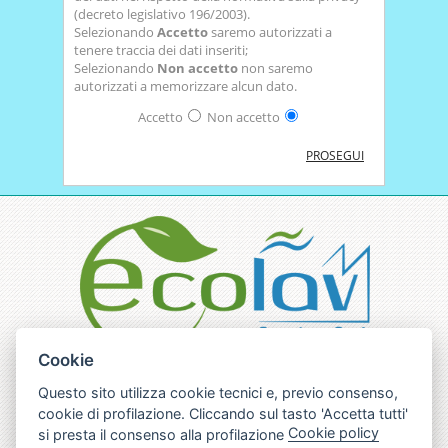
(decreto legislativo 196/2003).
Selezionando
Accetto
saremo autorizzati a
tenere traccia dei dati inseriti;
Selezionando
Non accetto
non saremo
autorizzati a memorizzare alcun dato.
Accetto
Non accetto
PROSEGUI
Cookie
ECOLAV Service S.r.l.
sottolinea che tutti i
contenuti del sito internet www.ecolavservice.com
Questo sito utilizza cookie tecnici e, previo consenso,
non possono essere
cookie di profilazione. Cliccando sul tasto 'Accetta tutti'
in alcun modo utilizzati senza esplicita
Cookie policy
autorizzazione.
si presta il consenso alla profilazione