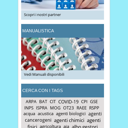
Scopri i nostri partner
MANUALISTICA
Vedi Manuali disponibili
CERCA CON I TAGS
ARPA
BAT
CIT
COVID-19
CPI
GSE
INPS
ISPRA
MOG
OT23
RAEE
RSPP
acqua
acustica
agenti biologici
agenti
cancerogeni
agenti chimici
agenti
fisici
agricoltura
aia
albo gestori