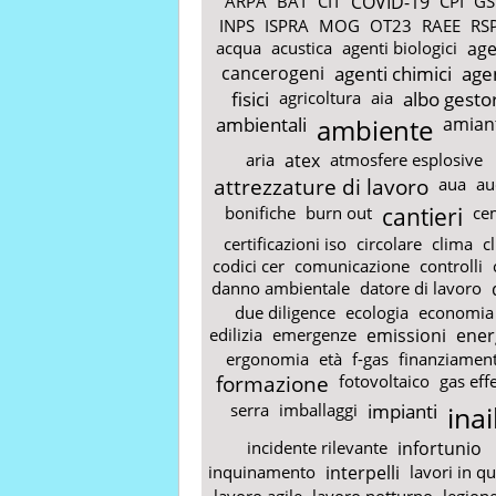
ARPA
BAT
CIT
COVID-19
CPI
GS
INPS
ISPRA
MOG
OT23
RAEE
RS
acqua
acustica
agenti biologici
age
cancerogeni
agenti chimici
age
fisici
agricoltura
aia
albo gestor
ambientali
ambiente
amian
aria
atex
atmosfere esplosive
attrezzature di lavoro
aua
au
bonifiche
burn out
cantieri
ce
certificazioni iso
circolare
clima
c
codici cer
comunicazione
controlli
danno ambientale
datore di lavoro
due diligence
ecologia
economia
edilizia
emergenze
emissioni
ener
ergonomia
età
f-gas
finanziament
formazione
fotovoltaico
gas eff
serra
imballaggi
impianti
inai
incidente rilevante
infortunio
inquinamento
interpelli
lavori in q
lavoro agile
lavoro notturno
legione