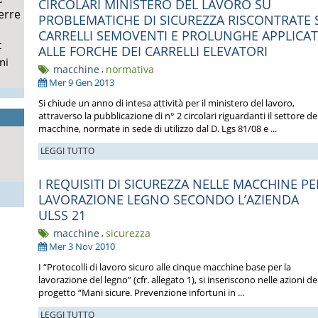
CIRCOLARI MINISTERO DEL LAVORO SU
erre
PROBLEMATICHE DI SICUREZZA RISCONTRATE 
CARRELLI SEMOVENTI E PROLUNGHE APPLICAT
t
ALLE FORCHE DEI CARRELLI ELEVATORI
ni
macchine
,
normativa
Mer 9 Gen 2013
Si chiude un anno di intesa attività per il ministero del lavoro,
attraverso la pubblicazione di n° 2 circolari riguardanti il settore de
macchine, normate in sede di utilizzo dal D. Lgs 81/08 e ...
LEGGI TUTTO
I REQUISITI DI SICUREZZA NELLE MACCHINE PE
LAVORAZIONE LEGNO SECONDO L’AZIENDA
ULSS 21
macchine
,
sicurezza
Mer 3 Nov 2010
I “Protocolli di lavoro sicuro alle cinque macchine base per la
lavorazione del legno” (cfr. allegato 1), si inseriscono nelle azioni de
progetto “Mani sicure. Prevenzione infortuni in ...
LEGGI TUTTO