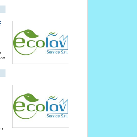
E
e
 con
e e