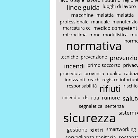
linee guida
luoghi di lavoro
macchine
malattia
malattia
professionale
manuale
manutenzio
marcatura ce
medico competent
microclima
mmc
modulistica
mu
normativa
norm
tecniche
prevenzione
prevenzio
incendi
primo soccorso
privac
procedura
provincia
qualità
radiaz
ionizzanti
reach
registro infortun
responsabilità
rifiuti
rischio
incendio
rls
roa
rumore
salut
segnaletica
sentenza
sicurezza
sistemi 
gestione
sistri
smartworking
sorveglianza sanitaria
sostanz