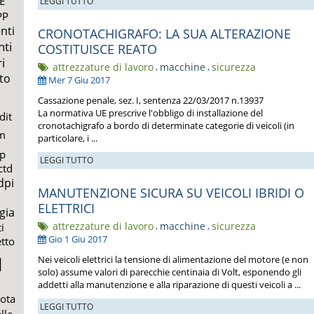
E
LEGGI TUTTO
PP
nti
CRONOTACHIGRAFO: LA SUA ALTERAZIONE
nti
COSTITUISCE REATO
i
attrezzature di lavoro
,
macchine
,
sicurezza
to
Mer 7 Giu 2017
Cassazione penale, sez. I, sentenza 22/03/2017 n.13937
La normativa UE prescrive l'obbligo di installazione del
dit
cronotachigrafo a bordo di determinate categorie di veicoli (in
m
particolare, i ...
lp
LEGGI TUTTO
ctd
dpi
MANUTENZIONE SICURA SU VEICOLI IBRIDI O
ELETTRICI
gia
attrezzature di lavoro
,
macchine
,
sicurezza
i
Gio 1 Giu 2017
etto
l
Nei veicoli elettrici la tensione di alimentazione del motore (e non
solo) assume valori di parecchie centinaia di Volt, esponendo gli
addetti alla manutenzione e alla riparazione di questi veicoli a ...
uota
LEGGI TUTTO
lla