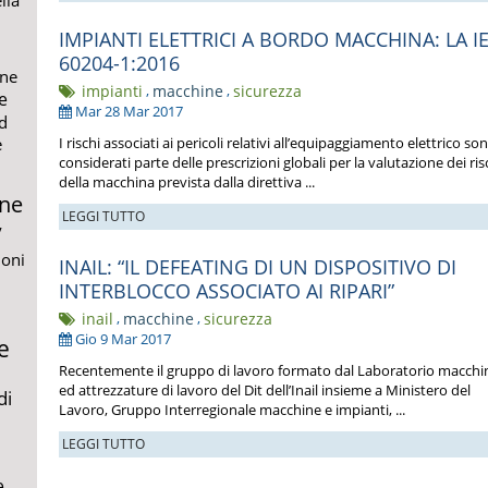
IMPIANTI ELETTRICI A BORDO MACCHINA: LA I
60204-1:2016
ne
impianti
,
macchine
,
sicurezza
e
Mar 28 Mar 2017
d
I rischi associati ai pericoli relativi all’equipaggiamento elettrico so
e
considerati parte delle prescrizioni globali per la valutazione dei ris
della macchina prevista dalla direttiva ...
ne
LEGGI TUTTO
y
ioni
INAIL: “IL DEFEATING DI UN DISPOSITIVO DI
i
INTERBLOCCO ASSOCIATO AI RIPARI”
inail
,
macchine
,
sicurezza
Gio 9 Mar 2017
e
Recentemente il gruppo di lavoro formato dal Laboratorio macchi
ed attrezzature di lavoro del Dit dell’Inail insieme a Ministero del
di
Lavoro, Gruppo Interregionale macchine e impianti, ...
LEGGI TUTTO
e