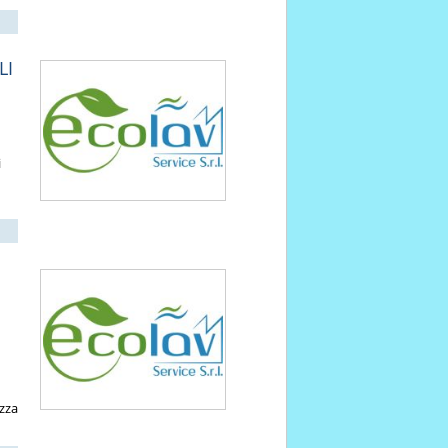
LI
i
ezza