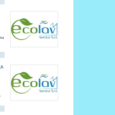
rma
RA
o