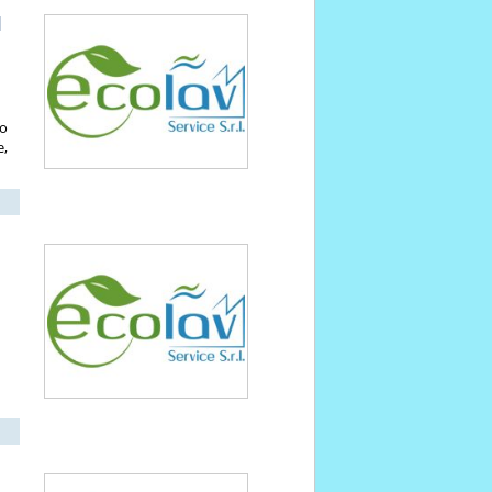
I
to
e,