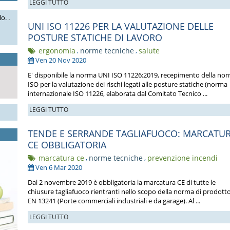
LEGGI TUTTO
o. .
UNI ISO 11226 PER LA VALUTAZIONE DELLE
POSTURE STATICHE DI LAVORO
ergonomia
,
norme tecniche
,
salute
Ven 20 Nov 2020
E' disponibile la norma UNI ISO 11226:2019, recepimento della no
ISO per la valutazione dei rischi legati alle posture statiche (norma
internazionale ISO 11226, elaborata dal Comitato Tecnico ...
LEGGI TUTTO
TENDE E SERRANDE TAGLIAFUOCO: MARCATU
CE OBBLIGATORIA
marcatura ce
,
norme tecniche
,
prevenzione incendi
Ven 6 Mar 2020
Dal 2 novembre 2019 è obbligatoria la marcatura CE di tutte le
chiusure tagliafuoco rientranti nello scopo della norma di prodott
EN 13241 (Porte commerciali industriali e da garage). Al ...
LEGGI TUTTO