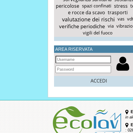
pericolose
spazi confinati
stress
t
e rocce da scavo
trasporti
valutazione dei rischi
vas
vd
verifiche periodiche
via
vibrazio
vigili del fuoco
AREA RISERVATA
ACCEDI
E
in a
E
: 02