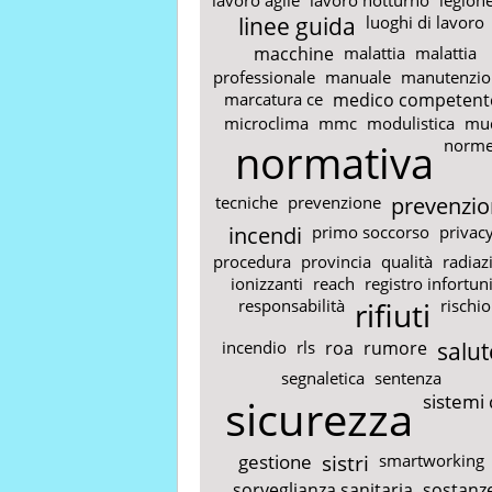
linee guida
luoghi di lavoro
macchine
malattia
malattia
professionale
manuale
manutenzio
marcatura ce
medico competent
microclima
mmc
modulistica
mu
normativa
norm
tecniche
prevenzione
prevenzio
incendi
primo soccorso
privac
procedura
provincia
qualità
radiaz
ionizzanti
reach
registro infortun
responsabilità
rifiuti
rischio
incendio
rls
roa
rumore
salut
segnaletica
sentenza
sicurezza
sistemi 
gestione
sistri
smartworking
sorveglianza sanitaria
sostanz