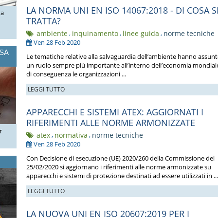
LA NORMA UNI EN ISO 14067:2018 - DI COSA S
ua
TRATTA?
ambiente
,
inquinamento
,
linee guida
,
norme tecniche
Ven 28 Feb 2020
OSA
Le tematiche relative alla salvaguardia dell’ambiente hanno assun
un ruolo sempre più importante all’interno dell’economia mondial
di conseguenza le organizzazioni ...
LEGGI TUTTO
APPARECCHI E SISTEMI ATEX: AGGIORNATI I
RIFERIMENTI ALLE NORME ARMONIZZATE
r
atex
,
normativa
,
norme tecniche
Ven 28 Feb 2020
Con Decisione di esecuzione (UE) 2020/260 della Commissione del
25/02/2020 si aggiornano i riferimenti alle norme armonizzate su
apparecchi e sistemi di protezione destinati ad essere utilizzati in ...
LEGGI TUTTO
LA NUOVA UNI EN ISO 20607:2019 PER I