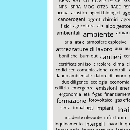
ARPA
BAT
CIT
COVID-19
CPI
GS
INPS
ISPRA
MOG
OT23
RAEE
RS
acqua
acustica
agenti biologici
age
cancerogeni
agenti chimici
age
fisici
agricoltura
aia
albo gestor
ambientali
ambiente
amian
aria
atex
atmosfere esplosive
attrezzature di lavoro
aua
au
bonifiche
burn out
cantieri
ce
certificazioni iso
circolare
clima
c
codici cer
comunicazione
controlli
danno ambientale
datore di lavoro
due diligence
ecologia
economia
edilizia
emergenze
emissioni
ener
ergonomia
età
f-gas
finanziament
formazione
fotovoltaico
gas eff
serra
imballaggi
impianti
inai
incidente rilevante
infortunio
inquinamento
interpelli
lavori in q
lavoro agile
lavoro notturno
legione