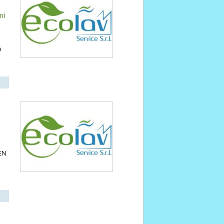
mi
a
 EN