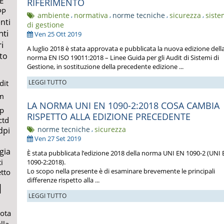
E
RIFERIMENTO
PP
ambiente
,
normativa
,
norme tecniche
,
sicurezza
,
siste
nti
di gestione
nti
Ven 25 Ott 2019
i
A luglio 2018 è stata approvata e pubblicata la nuova edizione dell
to
norma EN ISO 19011:2018 – Linee Guida per gli Audit di Sistemi di
Gestione, in sostituzione della precedente edizione ...
LEGGI TUTTO
dit
m
LA NORMA UNI EN 1090-2:2018 COSA CAMBIA
lp
RISPETTO ALLA EDIZIONE PRECEDENTE
ctd
norme tecniche
,
sicurezza
dpi
Ven 27 Set 2019
gia
È stata pubblicata l’edizione 2018 della norma UNI EN 1090-2 (UNI
i
1090-2:2018).
Lo scopo nella presente è di esaminare brevemente le principali
etto
differenze rispetto alla ...
l
LEGGI TUTTO
uota
lla