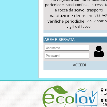
pericolose
spazi confinati
stress
t
e rocce da scavo
trasporti
valutazione dei rischi
vas
vd
verifiche periodiche
via
vibrazio
vigili del fuoco
AREA RISERVATA
ACCEDI
E
in a
E
: 02