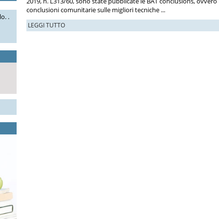
2019, n. L313/60, sono state pubblicate le BAT conclusions, ovvero 
conclusioni comunitarie sulle migliori tecniche ...
o. .
LEGGI TUTTO