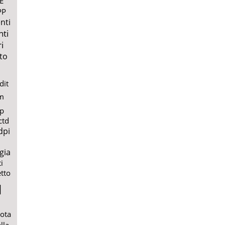
E
PP
nti
nti
i
to
dit
m
lp
ctd
dpi
gia
i
etto
l
uota
lla