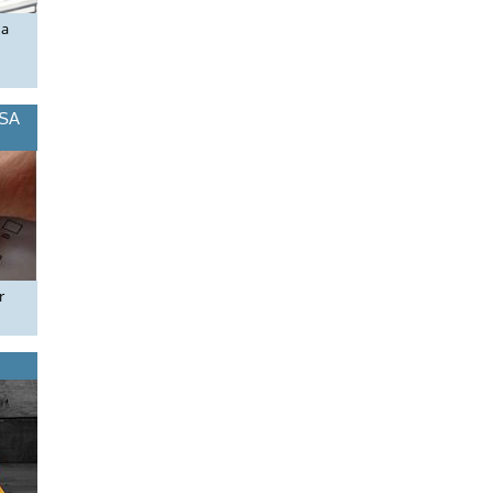
ua
OSA
r