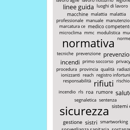
linee guida
luoghi di lavoro
macchine
malattia
malattia
professionale
manuale
manutenzio
marcatura ce
medico competent
microclima
mmc
modulistica
mu
normativa
norm
tecniche
prevenzione
prevenzio
incendi
primo soccorso
privac
procedura
provincia
qualità
radiaz
ionizzanti
reach
registro infortun
responsabilità
rifiuti
rischio
incendio
rls
roa
rumore
salut
segnaletica
sentenza
sicurezza
sistemi 
gestione
sistri
smartworking
sorveglianza sanitaria
sostanz