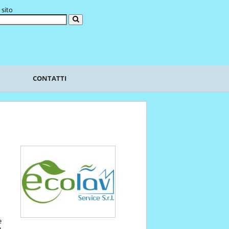
 sito
CONTATTI
e