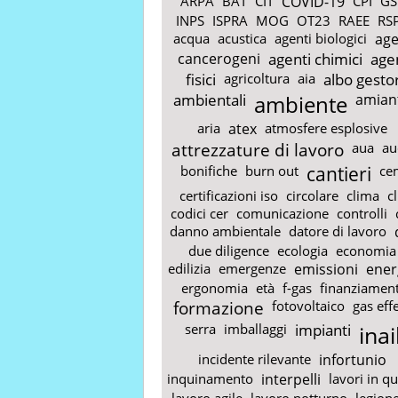
ARPA
BAT
CIT
COVID-19
CPI
GS
INPS
ISPRA
MOG
OT23
RAEE
RS
acqua
acustica
agenti biologici
age
cancerogeni
agenti chimici
age
fisici
agricoltura
aia
albo gestor
ambientali
ambiente
amian
aria
atex
atmosfere esplosive
attrezzature di lavoro
aua
au
bonifiche
burn out
cantieri
ce
certificazioni iso
circolare
clima
c
codici cer
comunicazione
controlli
danno ambientale
datore di lavoro
due diligence
ecologia
economia
edilizia
emergenze
emissioni
ener
ergonomia
età
f-gas
finanziament
formazione
fotovoltaico
gas eff
serra
imballaggi
impianti
inai
incidente rilevante
infortunio
inquinamento
interpelli
lavori in q
lavoro agile
lavoro notturno
legione