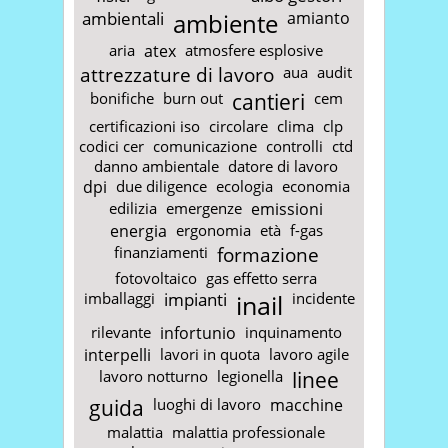
ambientali
ambiente
amianto
aria
atex
atmosfere esplosive
attrezzature di lavoro
aua
audit
bonifiche
burn out
cantieri
cem
certificazioni iso
circolare
clima
clp
codici cer
comunicazione
controlli
ctd
danno ambientale
datore di lavoro
dpi
due diligence
ecologia
economia
edilizia
emergenze
emissioni
energia
ergonomia
età
f-gas
finanziamenti
formazione
fotovoltaico
gas effetto serra
imballaggi
impianti
inail
incidente
rilevante
infortunio
inquinamento
interpelli
lavori in quota
lavoro agile
lavoro notturno
legionella
linee
guida
luoghi di lavoro
macchine
malattia
malattia professionale