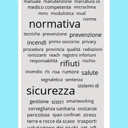
manuale
manutenzione
marcatura ce
medico competente
microclima
mmc
modulistica
mud
normativa
norme
tecniche
prevenzione
prevenzione
incendi
primo soccorso
privacy
procedura
provincia
qualità
radiazioni
ionizzanti
reach
registro infortuni
responsabilità
rifiuti
rischio
incendio
rls
roa
rumore
salute
segnaletica
sentenza
sicurezza
sistemi di
gestione
sistri
smartworking
sorveglianza sanitaria
sostanze
pericolose
spazi confinati
stress
terre e rocce da scavo
trasporti
valutazione dei rischi
vas
vdt