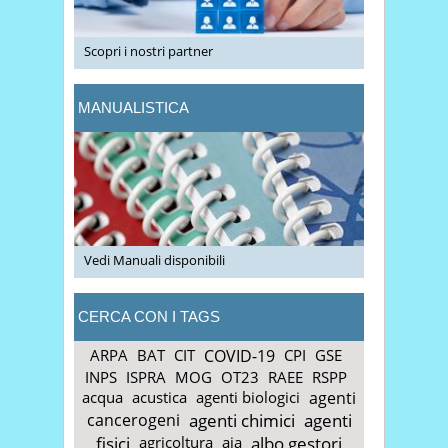
Scopri i nostri partner
MANUALISTICA
Vedi Manuali disponibili
CERCA CON I TAGS
ARPA
BAT
CIT
COVID-19
CPI
GSE
INPS
ISPRA
MOG
OT23
RAEE
RSPP
acqua
acustica
agenti biologici
agenti
cancerogeni
agenti chimici
agenti
fisici
agricoltura
aia
albo gestori