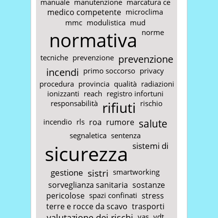
manuale
manutenzione
marcatura ce
medico competente
microclima
mmc
modulistica
mud
normativa
norme
tecniche
prevenzione
prevenzione
incendi
primo soccorso
privacy
procedura
provincia
qualità
radiazioni
ionizzanti
reach
registro infortuni
responsabilità
rifiuti
rischio
incendio
rls
roa
rumore
salute
segnaletica
sentenza
sicurezza
sistemi di
gestione
sistri
smartworking
sorveglianza sanitaria
sostanze
pericolose
spazi confinati
stress
terre e rocce da scavo
trasporti
valutazione dei rischi
vas
vdt