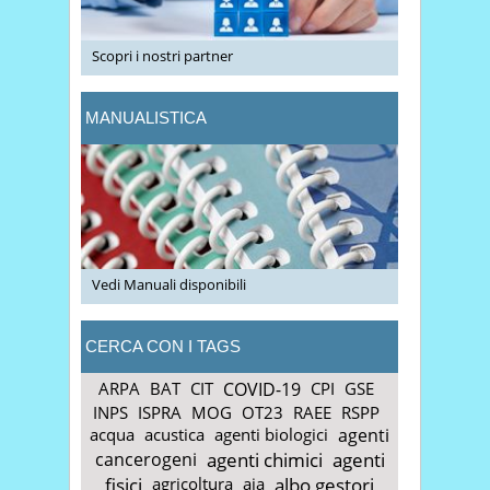
Scopri i nostri partner
MANUALISTICA
Vedi Manuali disponibili
CERCA CON I TAGS
ARPA
BAT
CIT
COVID-19
CPI
GSE
INPS
ISPRA
MOG
OT23
RAEE
RSPP
acqua
acustica
agenti biologici
agenti
cancerogeni
agenti chimici
agenti
fisici
agricoltura
aia
albo gestori