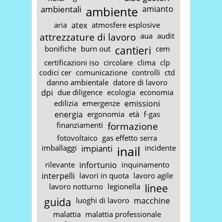
ambientali
ambiente
amianto
aria
atex
atmosfere esplosive
attrezzature di lavoro
aua
audit
bonifiche
burn out
cantieri
cem
certificazioni iso
circolare
clima
clp
codici cer
comunicazione
controlli
ctd
danno ambientale
datore di lavoro
dpi
due diligence
ecologia
economia
edilizia
emergenze
emissioni
energia
ergonomia
età
f-gas
finanziamenti
formazione
fotovoltaico
gas effetto serra
imballaggi
impianti
inail
incidente
rilevante
infortunio
inquinamento
interpelli
lavori in quota
lavoro agile
lavoro notturno
legionella
linee
guida
luoghi di lavoro
macchine
malattia
malattia professionale