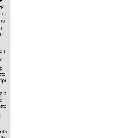
E
PP
nti
nti
i
to
dit
m
lp
ctd
dpi
gia
i
etto
l
uota
lla