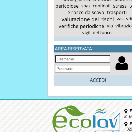
pericolose
spazi confinati
stress
t
e rocce da scavo
trasporti
valutazione dei rischi
vas
vd
verifiche periodiche
via
vibrazio
vigili del fuoco
AREA RISERVATA
ACCEDI
E
in a
E
: 02