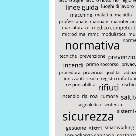
linee guida
luoghi di lavoro
macchine
malattia
malattia
professionale
manuale
manutenzio
marcatura ce
medico competent
microclima
mmc
modulistica
mu
normativa
norm
tecniche
prevenzione
prevenzio
incendi
primo soccorso
privac
procedura
provincia
qualità
radiaz
ionizzanti
reach
registro infortun
responsabilità
rifiuti
rischio
incendio
rls
roa
rumore
salut
segnaletica
sentenza
sicurezza
sistemi 
gestione
sistri
smartworking
sorveglianza sanitaria
sostanz