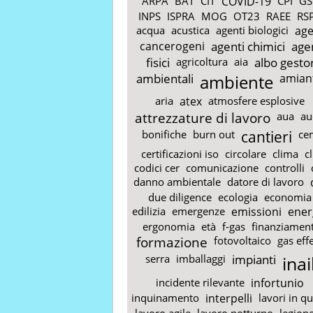
ARPA
BAT
CIT
COVID-19
CPI
GS
INPS
ISPRA
MOG
OT23
RAEE
RS
acqua
acustica
agenti biologici
age
cancerogeni
agenti chimici
age
fisici
agricoltura
aia
albo gestor
ambientali
ambiente
amian
aria
atex
atmosfere esplosive
attrezzature di lavoro
aua
au
bonifiche
burn out
cantieri
ce
certificazioni iso
circolare
clima
c
codici cer
comunicazione
controlli
danno ambientale
datore di lavoro
due diligence
ecologia
economia
edilizia
emergenze
emissioni
ener
ergonomia
età
f-gas
finanziament
formazione
fotovoltaico
gas eff
serra
imballaggi
impianti
inai
incidente rilevante
infortunio
inquinamento
interpelli
lavori in q
lavoro agile
lavoro notturno
legione