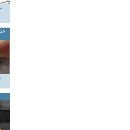
ua
OSA
r