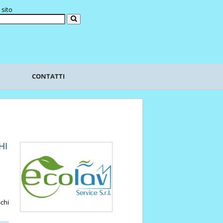
 sito
CONTATTI
HI
schi