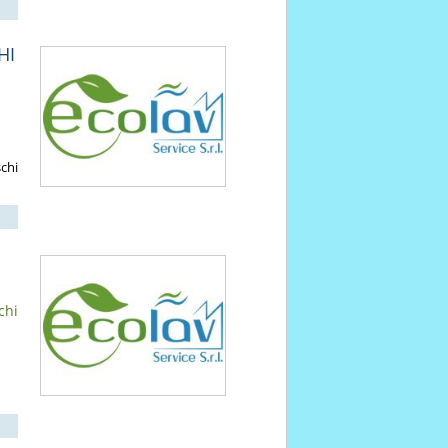
HI
schi
chi