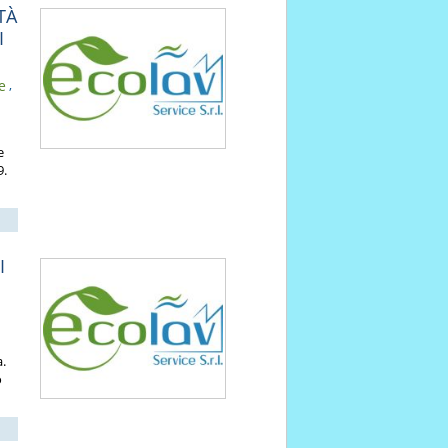
TÀ
I
e
,
e
9.
I
a.
o