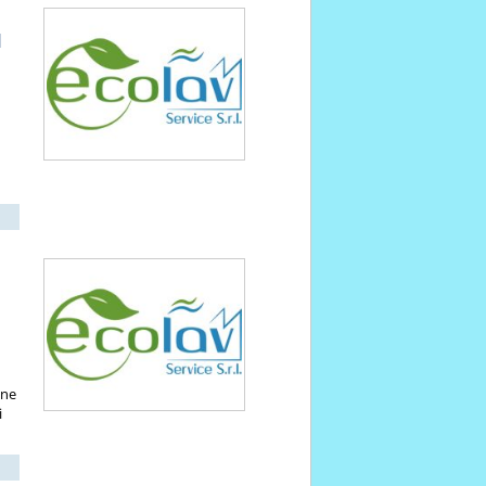
I
one
i