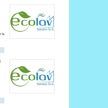
r la
I