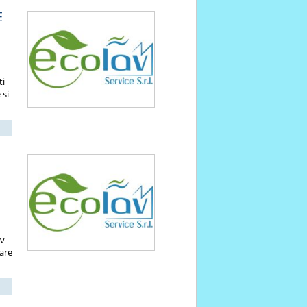
E
ti
 si
v-
fare