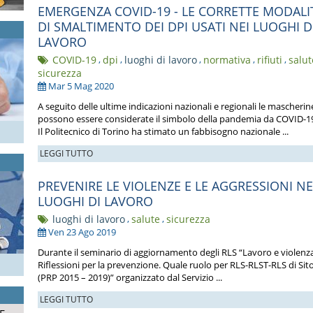
EMERGENZA COVID-19 - LE CORRETTE MODALI
DI SMALTIMENTO DEI DPI USATI NEI LUOGHI D
LAVORO
COVID-19
,
dpi
,
luoghi di lavoro
,
normativa
,
rifiuti
,
salut
sicurezza
Mar 5 Mag 2020
A seguito delle ultime indicazioni nazionali e regionali le mascherin
possono essere considerate il simbolo della pandemia da COVID-1
Il Politecnico di Torino ha stimato un fabbisogno nazionale ...
LEGGI TUTTO
PREVENIRE LE VIOLENZE E LE AGGRESSIONI NE
LUOGHI DI LAVORO
luoghi di lavoro
,
salute
,
sicurezza
Ven 23 Ago 2019
Durante il seminario di aggiornamento degli RLS “Lavoro e violenz
Riflessioni per la prevenzione. Quale ruolo per RLS-RLST-RLS di Sit
(PRP 2015 – 2019)” organizzato dal Servizio ...
LEGGI TUTTO