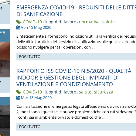
EMERGENZA COVID-19 - REQUISITI DELLE DITT
ua
DI SANIFICAZIONE
COVID-19
,
luoghi di lavoro
,
normativa
,
salute
Ven 15 Mag 2020
OSA
Sinteticamente si forniscono indicazioni utili alla verifica dei requisi
delle ditte fornitrici del servizio di sanificazione, alle quali le aziende
possono rivolgere per tali operazioni, con ...
LEGGI TUTTO
RAPPORTO ISS COVID-19 N.5/2020 - QUALITÀ
INDOOR E GESTIONE DEGLI IMPIANTI DI
r
VENTILAZIONE E CONDIZIONAMENTO
COVID-19
,
luoghi di lavoro
,
salute
,
sicurezza
Mer 13 Mag 2020
Con la situazione di emergenza legata all’epidemia da virus Sars-Co
2, molti sono i quesiti e le nuove problematiche con cui si devono 
i conti, sia in ambiente privato e domestico che ...
LEGGI TUTTO