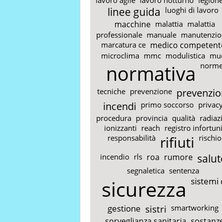
linee guida
luoghi di lavoro
macchine
malattia
malattia
professionale
manuale
manutenzio
marcatura ce
medico competent
microclima
mmc
modulistica
mu
normativa
norm
tecniche
prevenzione
prevenzio
incendi
primo soccorso
privac
procedura
provincia
qualità
radiaz
ionizzanti
reach
registro infortun
responsabilità
rifiuti
rischio
incendio
rls
roa
rumore
salut
segnaletica
sentenza
sicurezza
sistemi 
gestione
sistri
smartworking
sorveglianza sanitaria
sostanz