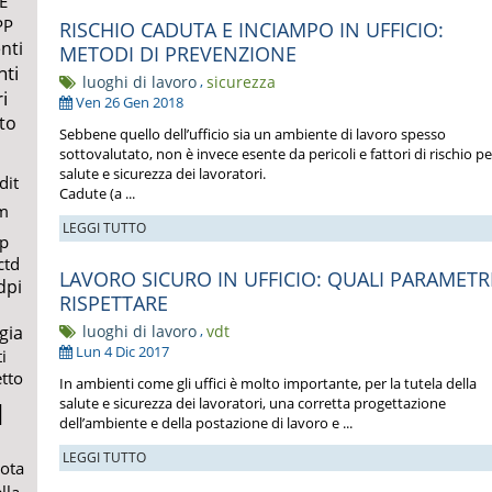
E
PP
RISCHIO CADUTA E INCIAMPO IN UFFICIO:
nti
METODI DI PREVENZIONE
nti
luoghi di lavoro
,
sicurezza
i
Ven 26 Gen 2018
to
Sebbene quello dell’ufficio sia un ambiente di lavoro spesso
sottovalutato, non è invece esente da pericoli e fattori di rischio pe
salute e sicurezza dei lavoratori.
dit
Cadute (a ...
m
LEGGI TUTTO
lp
ctd
LAVORO SICURO IN UFFICIO: QUALI PARAMETR
dpi
RISPETTARE
luoghi di lavoro
,
vdt
gia
Lun 4 Dic 2017
i
etto
In ambienti come gli uffici è molto importante, per la tutela della
salute e sicurezza dei lavoratori, una corretta progettazione
l
dell’ambiente e della postazione di lavoro e ...
LEGGI TUTTO
uota
lla