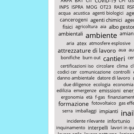
ARPA
BAT
CIT
COVID-19
CPI
GS
INPS
ISPRA
MOG
OT23
RAEE
RS
acqua
acustica
agenti biologici
age
cancerogeni
agenti chimici
age
fisici
agricoltura
aia
albo gestor
ambientali
ambiente
amian
aria
atex
atmosfere esplosive
attrezzature di lavoro
aua
au
bonifiche
burn out
cantieri
ce
certificazioni iso
circolare
clima
c
codici cer
comunicazione
controlli
danno ambientale
datore di lavoro
due diligence
ecologia
economia
edilizia
emergenze
emissioni
ener
ergonomia
età
f-gas
finanziament
formazione
fotovoltaico
gas eff
serra
imballaggi
impianti
inai
incidente rilevante
infortunio
inquinamento
interpelli
lavori in q
lavoro agile
lavoro notturno
legione