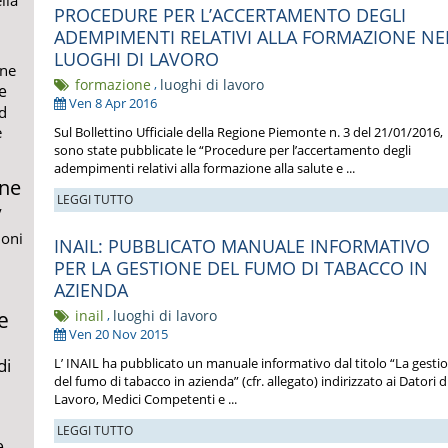
PROCEDURE PER L’ACCERTAMENTO DEGLI
ADEMPIMENTI RELATIVI ALLA FORMAZIONE NE
LUOGHI DI LAVORO
ne
formazione
,
luoghi di lavoro
e
Ven 8 Apr 2016
d
e
Sul Bollettino Ufficiale della Regione Piemonte n. 3 del 21/01/2016,
sono state pubblicate le “Procedure per l’accertamento degli
adempimenti relativi alla formazione alla salute e ...
ne
LEGGI TUTTO
y
ioni
INAIL: PUBBLICATO MANUALE INFORMATIVO
i
PER LA GESTIONE DEL FUMO DI TABACCO IN
AZIENDA
inail
,
luoghi di lavoro
e
Ven 20 Nov 2015
L’ INAIL ha pubblicato un manuale informativo dal titolo “La gesti
di
del fumo di tabacco in azienda” (cfr. allegato) indirizzato ai Datori d
Lavoro, Medici Competenti e ...
LEGGI TUTTO
e