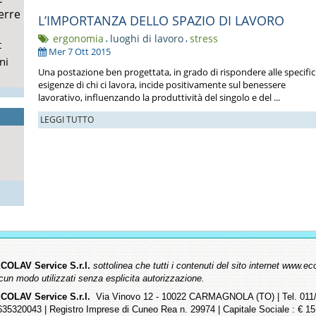
erre
L’IMPORTANZA DELLO SPAZIO DI LAVORO
ergonomia
,
luoghi di lavoro
,
stress
t
Mer 7 Ott 2015
ni
Una postazione ben progettata, in grado di rispondere alle specifi
esigenze di chi ci lavora, incide positivamente sul benessere
lavorativo, influenzando la produttività del singolo e del ...
LEGGI TUTTO
COLAV Service S.r.l.
sottolinea che tutti i contenuti del sito internet www
lcun modo utilizzati senza esplicita autorizzazione.
COLAV Service S.r.l.
Via Vinovo 12 - 10022 CARMAGNOLA (TO) | Tel. 011/9
635320043 | Registro Imprese di Cuneo Rea n. 29974 | Capitale Sociale : € 15.