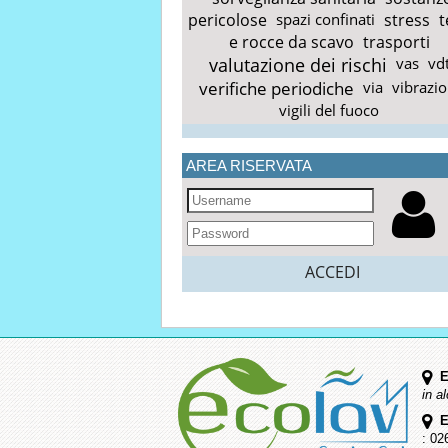
pericolose
spazi confinati
stress
t
e rocce da scavo
trasporti
valutazione dei rischi
vas
vd
verifiche periodiche
via
vibrazio
vigili del fuoco
AREA RISERVATA
ACCEDI
E
in a
E
: 02