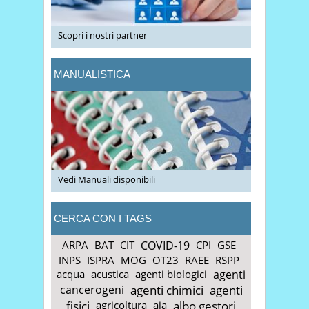
Scopri i nostri partner
MANUALISTICA
Vedi Manuali disponibili
CERCA CON I TAGS
ARPA
BAT
CIT
COVID-19
CPI
GSE
INPS
ISPRA
MOG
OT23
RAEE
RSPP
acqua
acustica
agenti biologici
agenti
cancerogeni
agenti chimici
agenti
fisici
agricoltura
aia
albo gestori