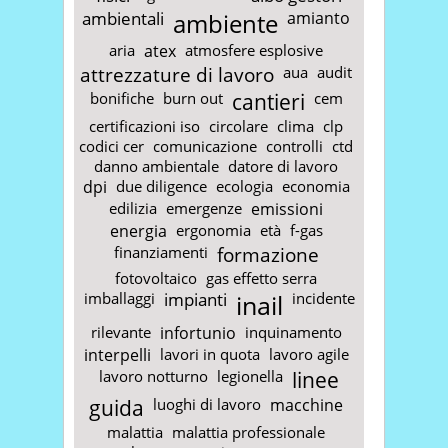
ambientali
ambiente
amianto
aria
atex
atmosfere esplosive
attrezzature di lavoro
aua
audit
bonifiche
burn out
cantieri
cem
certificazioni iso
circolare
clima
clp
codici cer
comunicazione
controlli
ctd
danno ambientale
datore di lavoro
dpi
due diligence
ecologia
economia
edilizia
emergenze
emissioni
energia
ergonomia
età
f-gas
finanziamenti
formazione
fotovoltaico
gas effetto serra
imballaggi
impianti
inail
incidente
rilevante
infortunio
inquinamento
interpelli
lavori in quota
lavoro agile
lavoro notturno
legionella
linee
guida
luoghi di lavoro
macchine
malattia
malattia professionale