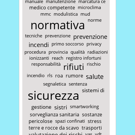
manuale
manutenzione
marcatura ce
medico competente
microclima
mmc
modulistica
mud
normativa
norme
tecniche
prevenzione
prevenzione
incendi
primo soccorso
privacy
procedura
provincia
qualità
radiazioni
ionizzanti
reach
registro infortuni
responsabilità
rifiuti
rischio
incendio
rls
roa
rumore
salute
segnaletica
sentenza
sicurezza
sistemi di
gestione
sistri
smartworking
sorveglianza sanitaria
sostanze
pericolose
spazi confinati
stress
terre e rocce da scavo
trasporti
valutazione dei rischi
vas
vdt