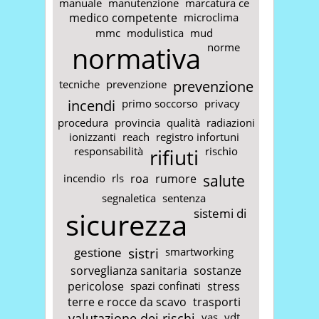
manuale
manutenzione
marcatura ce
medico competente
microclima
mmc
modulistica
mud
normativa
norme
tecniche
prevenzione
prevenzione
incendi
primo soccorso
privacy
procedura
provincia
qualità
radiazioni
ionizzanti
reach
registro infortuni
responsabilità
rifiuti
rischio
incendio
rls
roa
rumore
salute
segnaletica
sentenza
sicurezza
sistemi di
gestione
sistri
smartworking
sorveglianza sanitaria
sostanze
pericolose
spazi confinati
stress
terre e rocce da scavo
trasporti
valutazione dei rischi
vas
vdt