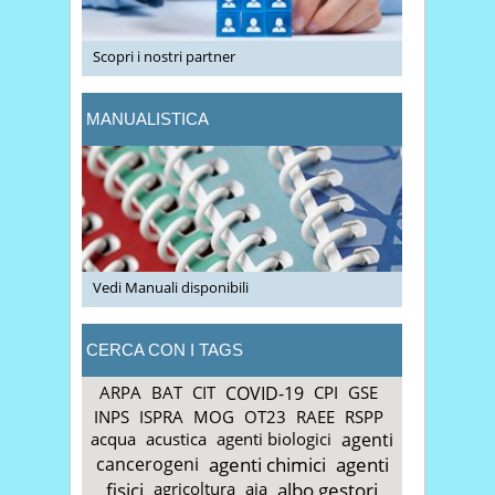
Scopri i nostri partner
MANUALISTICA
Vedi Manuali disponibili
CERCA CON I TAGS
ARPA
BAT
CIT
COVID-19
CPI
GSE
INPS
ISPRA
MOG
OT23
RAEE
RSPP
acqua
acustica
agenti biologici
agenti
cancerogeni
agenti chimici
agenti
fisici
agricoltura
aia
albo gestori