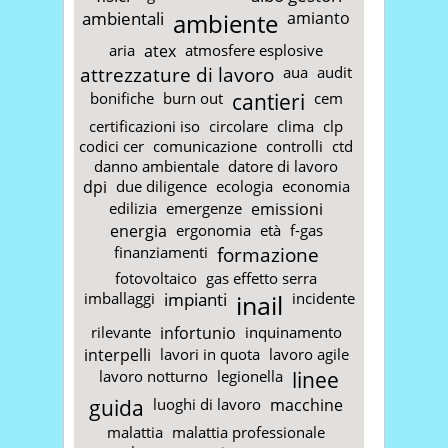
ambientali
ambiente
amianto
aria
atex
atmosfere esplosive
attrezzature di lavoro
aua
audit
bonifiche
burn out
cantieri
cem
certificazioni iso
circolare
clima
clp
codici cer
comunicazione
controlli
ctd
danno ambientale
datore di lavoro
dpi
due diligence
ecologia
economia
edilizia
emergenze
emissioni
energia
ergonomia
età
f-gas
finanziamenti
formazione
fotovoltaico
gas effetto serra
imballaggi
impianti
inail
incidente
rilevante
infortunio
inquinamento
interpelli
lavori in quota
lavoro agile
lavoro notturno
legionella
linee
guida
luoghi di lavoro
macchine
malattia
malattia professionale