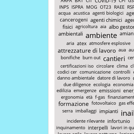
ARPA
BAT
CIT
COVID-19
CPI
GS
INPS
ISPRA
MOG
OT23
RAEE
RS
acqua
acustica
agenti biologici
age
cancerogeni
agenti chimici
age
fisici
agricoltura
aia
albo gestor
ambientali
ambiente
amian
aria
atex
atmosfere esplosive
attrezzature di lavoro
aua
au
bonifiche
burn out
cantieri
ce
certificazioni iso
circolare
clima
c
codici cer
comunicazione
controlli
danno ambientale
datore di lavoro
due diligence
ecologia
economia
edilizia
emergenze
emissioni
ener
ergonomia
età
f-gas
finanziament
formazione
fotovoltaico
gas eff
serra
imballaggi
impianti
inai
incidente rilevante
infortunio
inquinamento
interpelli
lavori in q
lavoro agile
lavoro notturno
legione