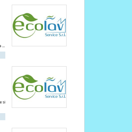
 ...
e si