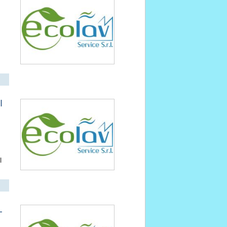
I
l
L