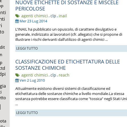
E
NUOVE ETICHETTE DI SOSTANZE E MISCELE
PP
PERICOLOSE
nti
agenti chimici
,
clp
,
inail
nti
Mer 23 Lug 2014
i
L’INAIL ha pubblicato un opuscolo, di carattere divulgativo e
to
generale, indirizzato ai lavoratori (cfr. allegato) che si propone di
illustrare i rischi derivanti dall’utilizzo di agenti chimici ...
dit
LEGGI TUTTO
m
CLASSIFICAZIONE ED ETICHETTATURA DELLE
lp
SOSTANZE CHIMICHE
ctd
dpi
agenti chimici
,
clp
,
reach
Ven 2 Lug 2010
gia
Attualmente esistono diversi sistemi di classificazione ed
i
etichettatura delle sostanze chimiche a livello mondiale.La stessa
etto
sostanza potrebbe essere classificata come "tossica" negli Stati Unit
...
l
LEGGI TUTTO
uota
lla