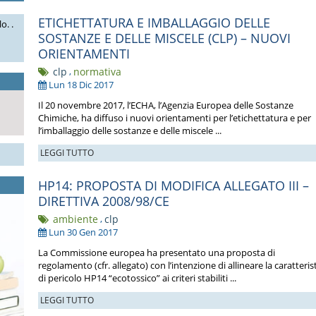
ETICHETTATURA E IMBALLAGGIO DELLE
o. .
SOSTANZE E DELLE MISCELE (CLP) – NUOVI
ORIENTAMENTI
clp
,
normativa
Lun 18 Dic 2017
Il 20 novembre 2017, l’ECHA, l’Agenzia Europea delle Sostanze
Chimiche, ha diffuso i nuovi orientamenti per l’etichettatura e per
l’imballaggio delle sostanze e delle miscele ...
LEGGI TUTTO
HP14: PROPOSTA DI MODIFICA ALLEGATO III –
DIRETTIVA 2008/98/CE
ambiente
,
clp
Lun 30 Gen 2017
La Commissione europea ha presentato una proposta di
regolamento (cfr. allegato) con l’intenzione di allineare la caratteris
di pericolo HP14 “ecotossico” ai criteri stabiliti ...
LEGGI TUTTO