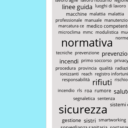
linee guida
luoghi di lavoro
macchine
malattia
malattia
professionale
manuale
manutenzio
marcatura ce
medico competent
microclima
mmc
modulistica
mu
normativa
norm
tecniche
prevenzione
prevenzio
incendi
primo soccorso
privac
procedura
provincia
qualità
radiaz
ionizzanti
reach
registro infortun
responsabilità
rifiuti
rischio
incendio
rls
roa
rumore
salut
segnaletica
sentenza
sicurezza
sistemi 
gestione
sistri
smartworking
sorveglianza sanitaria
sostanz