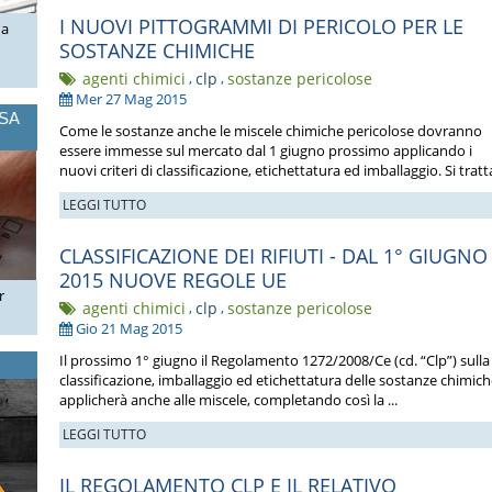
I NUOVI PITTOGRAMMI DI PERICOLO PER LE
ua
SOSTANZE CHIMICHE
agenti chimici
,
clp
,
sostanze pericolose
Mer 27 Mag 2015
OSA
Come le sostanze anche le miscele chimiche pericolose dovranno
essere immesse sul mercato dal 1 giugno prossimo applicando i
nuovi criteri di classificazione, etichettatura ed imballaggio. Si tratta
LEGGI TUTTO
CLASSIFICAZIONE DEI RIFIUTI - DAL 1° GIUGNO
2015 NUOVE REGOLE UE
r
agenti chimici
,
clp
,
sostanze pericolose
Gio 21 Mag 2015
Il prossimo 1° giugno il Regolamento 1272/2008/Ce (cd. “Clp”) sulla
classificazione, imballaggio ed etichettatura delle sostanze chimich
applicherà anche alle miscele, completando così la ...
LEGGI TUTTO
IL REGOLAMENTO CLP E IL RELATIVO