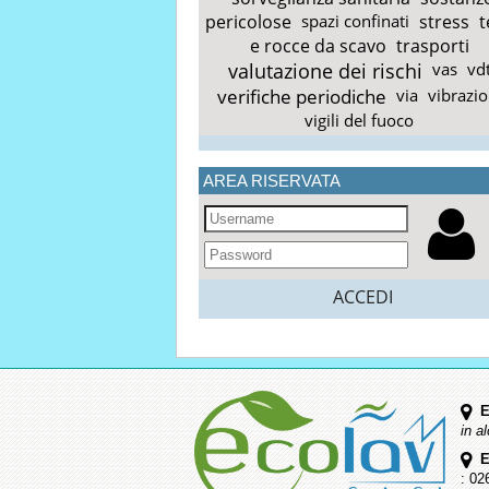
pericolose
spazi confinati
stress
t
e rocce da scavo
trasporti
valutazione dei rischi
vas
vd
verifiche periodiche
via
vibrazio
vigili del fuoco
AREA RISERVATA
ACCEDI
E
in a
E
: 02