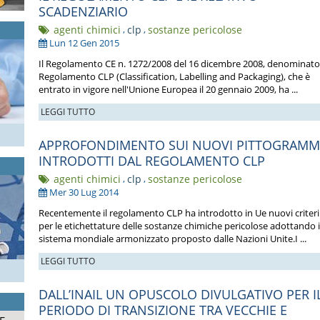
SCADENZIARIO
agenti chimici
,
clp
,
sostanze pericolose
Lun 12 Gen 2015
Il Regolamento CE n. 1272/2008 del 16 dicembre 2008, denominato
Regolamento CLP (Classification, Labelling and Packaging), che è
entrato in vigore nell'Unione Europea il 20 gennaio 2009, ha ...
LEGGI TUTTO
APPROFONDIMENTO SUI NUOVI PITTOGRAMM
INTRODOTTI DAL REGOLAMENTO CLP
agenti chimici
,
clp
,
sostanze pericolose
Mer 30 Lug 2014
Recentemente il regolamento CLP ha introdotto in Ue nuovi criteri
per le etichettature delle sostanze chimiche pericolose adottando i
sistema mondiale armonizzato proposto dalle Nazioni Unite.I ...
LEGGI TUTTO
DALL’INAIL UN OPUSCOLO DIVULGATIVO PER I
PERIODO DI TRANSIZIONE TRA VECCHIE E