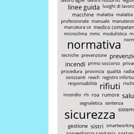
linee guida
luoghi di lavor
macchine
malattia
malattia
professionale
manuale
manutenz
marcatura ce
medico competen
microclima
mmc
modulistica
m
normativa
nor
tecniche
prevenzione
prevenzi
incendi
primo soccorso
priva
procedura
provincia
qualità
radia
ionizzanti
reach
registro infortu
responsabilità
rifiuti
risch
incendio
rls
roa
rumore
salu
segnaletica
sentenza
sicurezza
sistemi
gestione
sistri
smartworkin
sorveglianza sanitaria
sostan