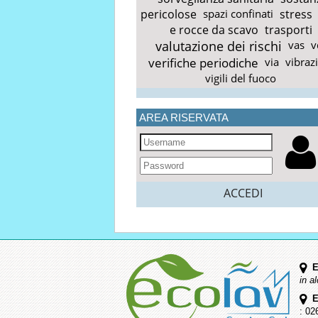
pericolose
spazi confinati
stress
e rocce da scavo
trasporti
valutazione dei rischi
vas
v
verifiche periodiche
via
vibraz
vigili del fuoco
AREA RISERVATA
ACCEDI
E
in a
E
: 02