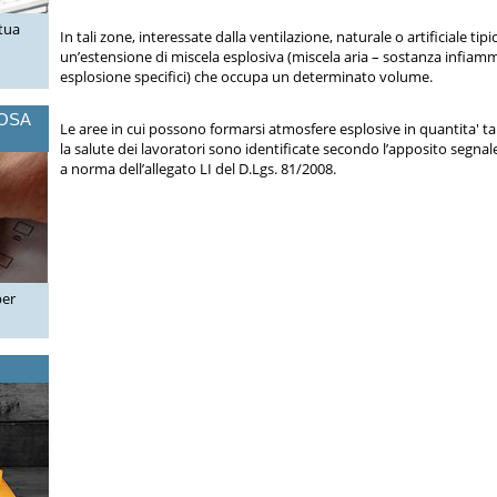
 tua
In tali zone, interessate dalla ventilazione, naturale o artificiale tipi
un’estensione di miscela esplosiva (miscela aria – sostanza infiammab
esplosione specifici) che occupa un determinato volume.
COSA
Le aree in cui possono formarsi atmosfere esplosive in quantita' tal
la salute dei lavoratori sono identificate secondo l’apposito segna
a norma dell’allegato LI del D.Lgs. 81/2008.
per