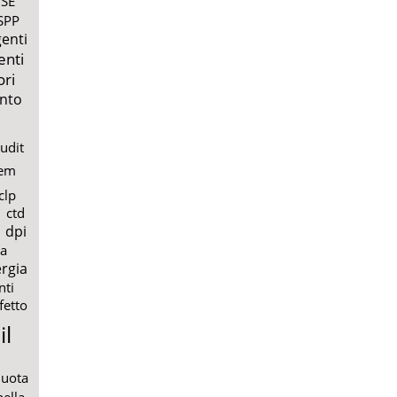
SE
SPP
enti
enti
ori
nto
udit
em
clp
ctd
dpi
a
rgia
nti
fetto
il
quota
nella