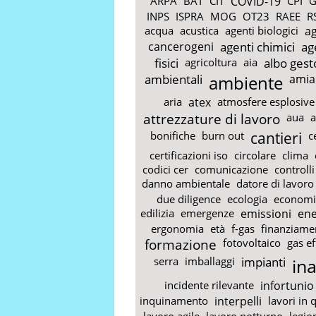
ARPA
BAT
CIT
COVID-19
CPI
G
INPS
ISPRA
MOG
OT23
RAEE
R
acqua
acustica
agenti biologici
ag
cancerogeni
agenti chimici
ag
fisici
agricoltura
aia
albo gest
ambientali
ambiente
amia
aria
atex
atmosfere esplosive
attrezzature di lavoro
aua
a
bonifiche
burn out
cantieri
c
certificazioni iso
circolare
clima
codici cer
comunicazione
controlli
danno ambientale
datore di lavoro
due diligence
ecologia
economi
edilizia
emergenze
emissioni
ene
ergonomia
età
f-gas
finanziame
formazione
fotovoltaico
gas ef
serra
imballaggi
impianti
ina
incidente rilevante
infortunio
inquinamento
interpelli
lavori in 
lavoro agile
lavoro notturno
legio