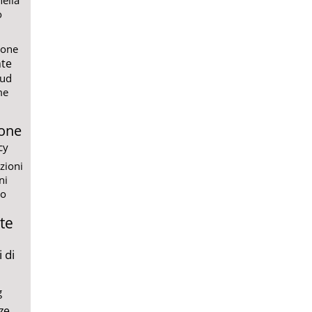
o
ione
te
ud
me
one
cy
zioni
ni
io
te
 di
g
ze