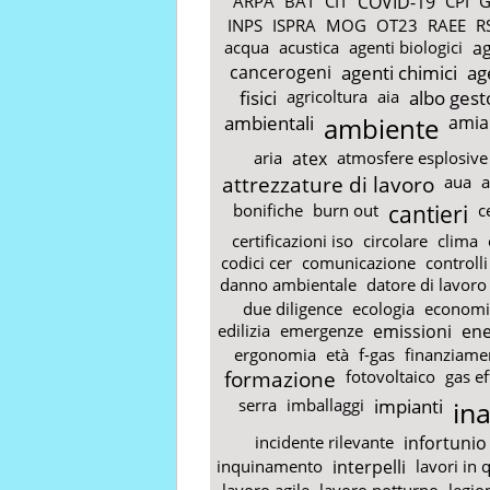
ARPA
BAT
CIT
COVID-19
CPI
G
INPS
ISPRA
MOG
OT23
RAEE
R
acqua
acustica
agenti biologici
ag
cancerogeni
agenti chimici
ag
fisici
agricoltura
aia
albo gest
ambientali
ambiente
amia
aria
atex
atmosfere esplosive
attrezzature di lavoro
aua
a
bonifiche
burn out
cantieri
c
certificazioni iso
circolare
clima
codici cer
comunicazione
controlli
danno ambientale
datore di lavoro
due diligence
ecologia
economi
edilizia
emergenze
emissioni
ene
ergonomia
età
f-gas
finanziame
formazione
fotovoltaico
gas ef
serra
imballaggi
impianti
ina
incidente rilevante
infortunio
inquinamento
interpelli
lavori in 
lavoro agile
lavoro notturno
legio