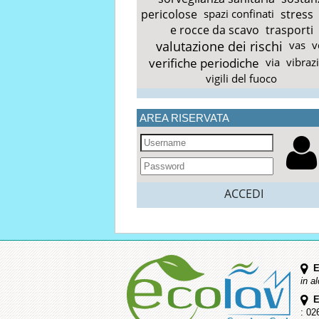
pericolose
spazi confinati
stress
e rocce da scavo
trasporti
valutazione dei rischi
vas
v
verifiche periodiche
via
vibraz
vigili del fuoco
AREA RISERVATA
ACCEDI
E
in a
E
: 02