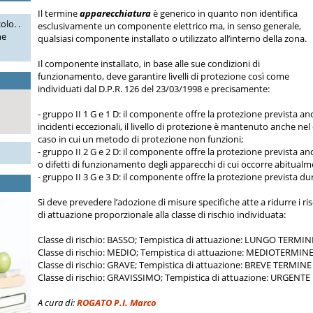
Il termine
apparecchiatura
è generico in quanto non identifica
olo. .
esclusivamente un componente elettrico ma, in senso generale,
he
qualsiasi componente installato o utilizzato all’interno della zona.
Il componente installato, in base alle sue condizioni di
funzionamento, deve garantire livelli di protezione così come
individuati dal D.P.R. 126 del 23/03/1998 e precisamente:
- gruppo II 1 G e 1 D: il componente offre la protezione prevista anc
incidenti eccezionali, il livello di protezione è mantenuto anche nel
caso in cui un metodo di protezione non funzioni;
- gruppo II 2 G e 2 D: il componente offre la protezione prevista an
o difetti di funzionamento degli apparecchi di cui occorre abitual
- gruppo II 3 G e 3 D: il componente offre la protezione prevista 
Si deve prevedere l’adozione di misure specifiche atte a ridurre i r
di attuazione proporzionale alla classe di rischio individuata:
Classe di rischio: BASSO; Tempistica di attuazione: LUNGO TERMIN
Classe di rischio: MEDIO; Tempistica di attuazione: MEDIOTERMIN
Classe di rischio: GRAVE; Tempistica di attuazione: BREVE TERMINE
Classe di rischio: GRAVISSIMO; Tempistica di attuazione: URGENTE
A cura di:
ROGATO P.I. Marco