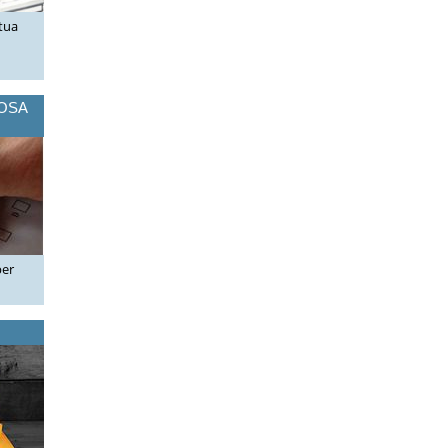
 tua
COSA
per