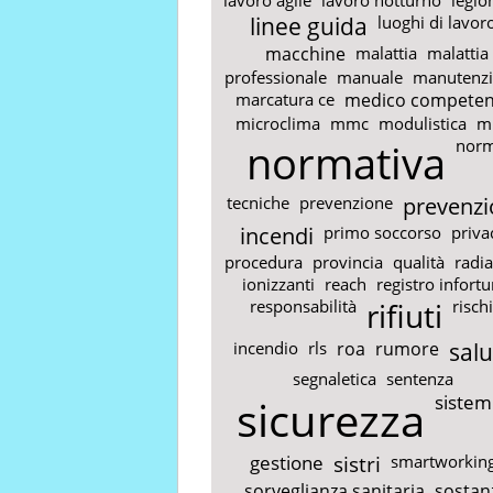
linee guida
luoghi di lavor
macchine
malattia
malattia
professionale
manuale
manutenz
marcatura ce
medico competen
microclima
mmc
modulistica
m
normativa
nor
tecniche
prevenzione
prevenzi
incendi
primo soccorso
priva
procedura
provincia
qualità
radia
ionizzanti
reach
registro infortu
responsabilità
rifiuti
risch
incendio
rls
roa
rumore
salu
segnaletica
sentenza
sicurezza
sistemi
gestione
sistri
smartworkin
sorveglianza sanitaria
sostan