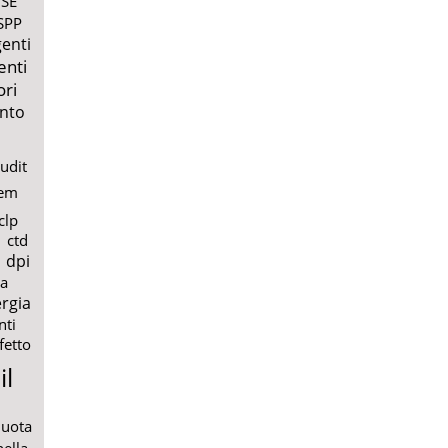
SE
SPP
enti
enti
ori
nto
udit
em
clp
ctd
dpi
a
rgia
nti
fetto
il
quota
nella