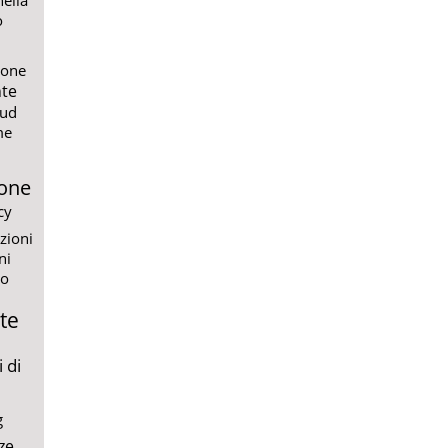
o
ione
te
ud
me
one
cy
zioni
ni
io
te
 di
g
ze