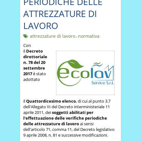
PERIODICHE DELLE
ATTREZZATURE DI
LAVORO
attrezzature di lavoro
,
normativa
Con
il
Decreto
direttoriale
n. 78 del 20
settembre
2017
è stato
adottato
il
Quattordicesimo elenco
, di cui al punto 3.7
dell'Allegato III del Decreto interministeriale 11
aprile 2011, dei
soggetti abilitati per
l'effettuazione delle verifiche periodiche
delle attrezzature di lavoro
ai sensi
dell'articolo 71, comma 11, del Decreto legislativo
9 aprile 2008, n. 81 e successive modificazioni.