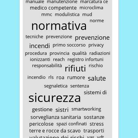
manuale
manutenzione
marcatura ce
medico competente
microclima
mmc
modulistica
mud
normativa
norme
tecniche
prevenzione
prevenzione
incendi
primo soccorso
privacy
procedura
provincia
qualità
radiazioni
ionizzanti
reach
registro infortuni
responsabilità
rifiuti
rischio
incendio
rls
roa
rumore
salute
segnaletica
sentenza
sicurezza
sistemi di
gestione
sistri
smartworking
sorveglianza sanitaria
sostanze
pericolose
spazi confinati
stress
terre e rocce da scavo
trasporti
valutazione dei rischi
vas
vdt