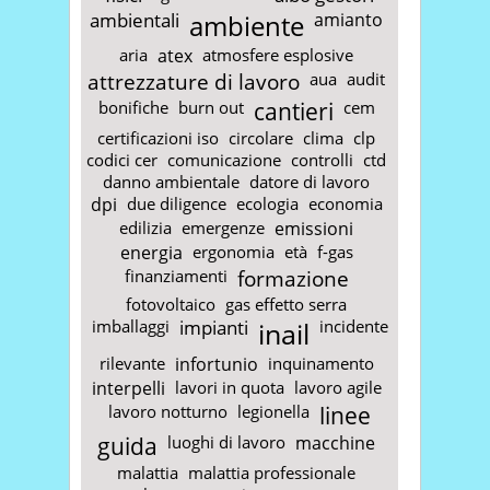
ambientali
ambiente
amianto
aria
atex
atmosfere esplosive
attrezzature di lavoro
aua
audit
bonifiche
burn out
cantieri
cem
certificazioni iso
circolare
clima
clp
codici cer
comunicazione
controlli
ctd
danno ambientale
datore di lavoro
dpi
due diligence
ecologia
economia
edilizia
emergenze
emissioni
energia
ergonomia
età
f-gas
finanziamenti
formazione
fotovoltaico
gas effetto serra
imballaggi
impianti
inail
incidente
rilevante
infortunio
inquinamento
interpelli
lavori in quota
lavoro agile
lavoro notturno
legionella
linee
guida
luoghi di lavoro
macchine
malattia
malattia professionale