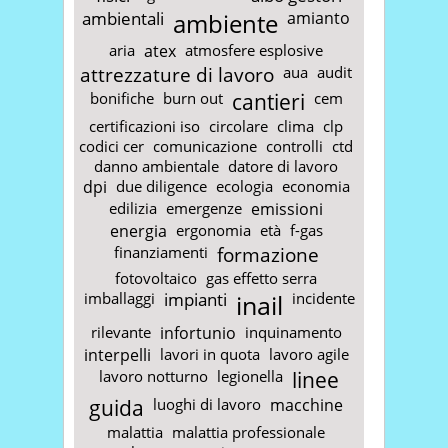
ambientali
ambiente
amianto
aria
atex
atmosfere esplosive
attrezzature di lavoro
aua
audit
bonifiche
burn out
cantieri
cem
certificazioni iso
circolare
clima
clp
codici cer
comunicazione
controlli
ctd
danno ambientale
datore di lavoro
dpi
due diligence
ecologia
economia
edilizia
emergenze
emissioni
energia
ergonomia
età
f-gas
finanziamenti
formazione
fotovoltaico
gas effetto serra
imballaggi
impianti
inail
incidente
rilevante
infortunio
inquinamento
interpelli
lavori in quota
lavoro agile
lavoro notturno
legionella
linee
guida
luoghi di lavoro
macchine
malattia
malattia professionale