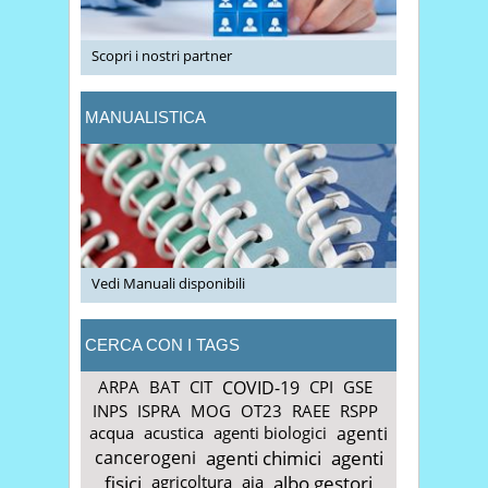
Scopri i nostri partner
MANUALISTICA
Vedi Manuali disponibili
CERCA CON I TAGS
ARPA
BAT
CIT
COVID-19
CPI
GSE
INPS
ISPRA
MOG
OT23
RAEE
RSPP
acqua
acustica
agenti biologici
agenti
cancerogeni
agenti chimici
agenti
fisici
agricoltura
aia
albo gestori