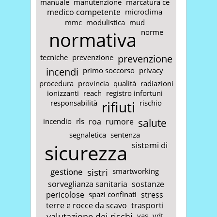
manuale
manutenzione
marcatura ce
medico competente
microclima
mmc
modulistica
mud
normativa
norme
tecniche
prevenzione
prevenzione
incendi
primo soccorso
privacy
procedura
provincia
qualità
radiazioni
ionizzanti
reach
registro infortuni
responsabilità
rifiuti
rischio
incendio
rls
roa
rumore
salute
segnaletica
sentenza
sicurezza
sistemi di
gestione
sistri
smartworking
sorveglianza sanitaria
sostanze
pericolose
spazi confinati
stress
terre e rocce da scavo
trasporti
valutazione dei rischi
vas
vdt