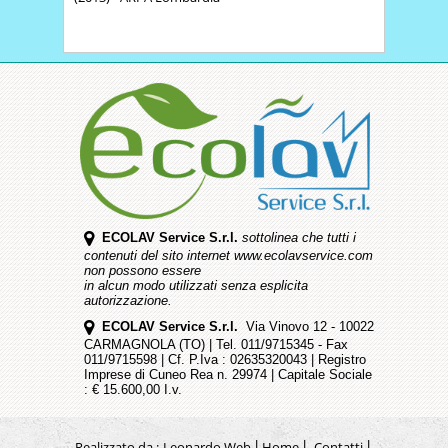
ECOLAV Service S.r.l.
sottolinea che tutti i
contenuti del sito internet www.ecolavservice.com
non possono essere
in alcun modo utilizzati senza esplicita
autorizzazione.
ECOLAV Service S.r.l.
Via Vinovo 12 - 10022
CARMAGNOLA (TO) | Tel. 011/9715345 - Fax
011/9715598 | Cf. P.Iva : 02635320043 | Registro
Imprese di Cuneo Rea n. 29974 | Capitale Sociale
: € 15.600,00 I.v.
Realizzato da :
Leonardo Web
|
Home
|
Contatti
|