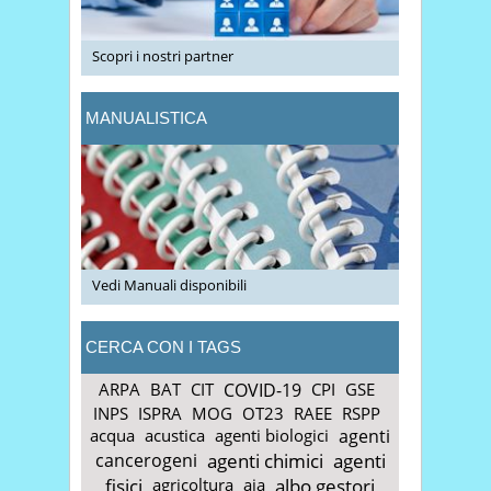
Scopri i nostri partner
MANUALISTICA
Vedi Manuali disponibili
CERCA CON I TAGS
ARPA
BAT
CIT
COVID-19
CPI
GSE
INPS
ISPRA
MOG
OT23
RAEE
RSPP
acqua
acustica
agenti biologici
agenti
cancerogeni
agenti chimici
agenti
fisici
agricoltura
aia
albo gestori