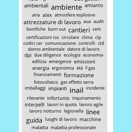
ambientali
ambiente
amianto
aria
atex
atmosfere esplosive
attrezzature di lavoro
aua
audit
bonifiche
burn out
cantieri
cem
certificazioni iso
circolare
clima
clp
codici cer
comunicazione
controlli
ctd
danno ambientale
datore di lavoro
dpi
due diligence
ecologia
economia
edilizia
emergenze
emissioni
energia
ergonomia
età
f-gas
finanziamenti
formazione
fotovoltaico
gas effetto serra
imballaggi
impianti
inail
incidente
rilevante
infortunio
inquinamento
interpelli
lavori in quota
lavoro agile
lavoro notturno
legionella
linee
guida
luoghi di lavoro
macchine
malattia
malattia professionale