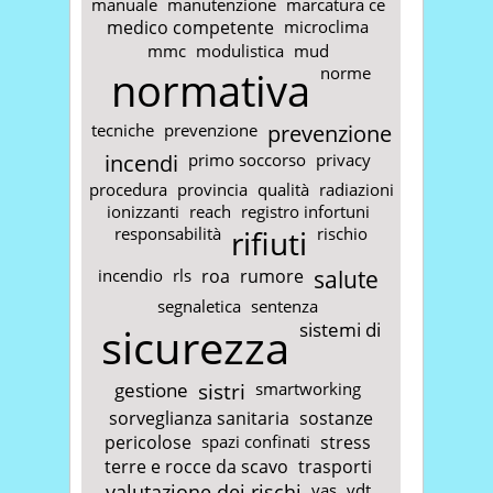
manuale
manutenzione
marcatura ce
medico competente
microclima
mmc
modulistica
mud
normativa
norme
tecniche
prevenzione
prevenzione
incendi
primo soccorso
privacy
procedura
provincia
qualità
radiazioni
ionizzanti
reach
registro infortuni
responsabilità
rifiuti
rischio
incendio
rls
roa
rumore
salute
segnaletica
sentenza
sicurezza
sistemi di
gestione
sistri
smartworking
sorveglianza sanitaria
sostanze
pericolose
spazi confinati
stress
terre e rocce da scavo
trasporti
valutazione dei rischi
vas
vdt