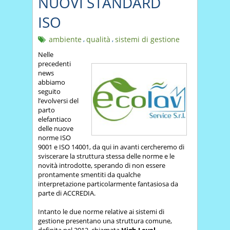
NUOVI STANDARD
ISO
ambiente
,
qualità
,
sistemi di gestione
Nelle
precedenti
news
abbiamo
seguito
l’evolversi del
parto
elefantiaco
delle nuove
norme ISO
9001 e ISO 14001, da qui in avanti cercheremo di
sviscerare la struttura stessa delle norme e le
novità introdotte, sperando di non essere
prontamente smentiti da qualche
interpretazione particolarmente fantasiosa da
parte di ACCREDIA.
Intanto le due norme relative ai sistemi di
gestione presentano una struttura comune,
definita nel 2012, chiamata
High Level