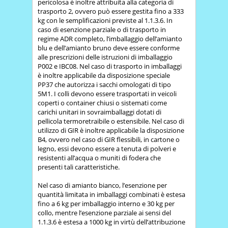
pericolosa è inoltre attribuita alla categoria di
trasporto 2, ovvero può essere gestita fino a 333
kg con le semplificazioni previste al 1.1.3.6. In
caso di esenzione parziale o di trasporto in
regime ADR completo, l’imballaggio dell’amianto
blu e dell’amianto bruno deve essere conforme
alle prescrizioni delle istruzioni di imballaggio
P002 e IBC08. Nel caso di trasporto in imballaggi
è inoltre applicabile da disposizione speciale
PP37 che autorizza i sacchi omologati di tipo
5M1. I colli devono essere trasportati in veicoli
coperti o container chiusi o sistemati come
carichi unitari in sovraimballaggi dotati di
pellicola termoretraibile o estensibile. Nel caso di
utilizzo di GIR è inoltre applicabile la disposizione
B4, ovvero nel caso di GIR flessibili, in cartone o
legno, essi devono essere a tenuta di polveri e
resistenti all’acqua o muniti di fodera che
presenti tali caratteristiche.
Nel caso di amianto bianco, l’esenzione per
quantità limitata in imballaggi combinati è estesa
fino a 6 kg per imballaggio interno e 30 kg per
collo, mentre l’esenzione parziale ai sensi del
1.1.3.6 è estesa a 1000 kg in virtù dell’attribuzione