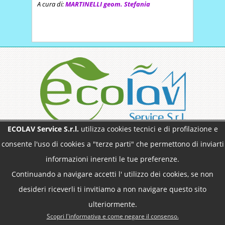
A cura di:
MARTINELLI geom. Stefania
ECOLAV Service S.r.l.
utilizza cookies tecnici e di profilazione e
ECOLAV Service S.r.l.
sottolinea che tutti i
consente l'uso di cookies a "terze parti" che permettono di inviarti
contenuti del sito internet www.ecolavservice.com
non possono essere
informazioni inerenti le tue preferenze.
in alcun modo utilizzati senza esplicita
autorizzazione.
Continuando a navigare accetti l' utilizzo dei cookies, se non
ECOLAV Service S.r.l.
Via Vinovo 12 - 10022
desideri riceverli ti invitiamo a non navigare questo sito
CARMAGNOLA (TO) | Tel. 011/9715345 - Fax
011/9715598 | Cf. P.Iva : 02635320043 | Registro
ulteriormente.
Imprese di Cuneo Rea n. 29974 |
Scopri l'informativa e come negare il consenso.