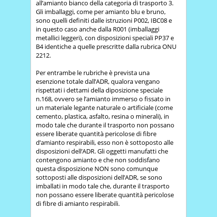
all’amianto bianco della categoria di trasporto 3.
Gli imballaggi, come per amianto blu e bruno,
sono quelli definiti dalle istruzioni P002, IBC08 e
in questo caso anche dalla R001 (imballaggi
metallici leggeri), con disposizioni speciali PP37 e
B4 identiche a quelle prescritte dalla rubrica ONU
2212.
Per entrambe le rubriche è prevista una
esenzione totale dall’ADR, qualora vengano
rispettati i dettami della diposizione speciale
n.168, ovvero se l’amianto immerso o fissato in
un materiale legante naturale o artificiale (come
cemento, plastica, asfalto, resina o minerali), in
modo tale che durante il trasporto non possano
essere liberate quantità pericolose di fibre
d’amianto respirabili, esso non è sottoposto alle
disposizioni dell’ADR. Gli oggetti manufatti che
contengono amianto e che non soddisfano
questa disposizione NON sono comunque
sottoposti alle disposizioni dell’ADR, se sono
imballati in modo tale che, durante il trasporto
non possano essere liberate quantità pericolose
di fibre di amianto respirabili.