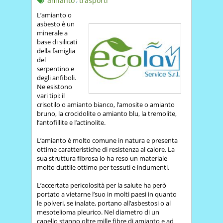
amianto
trasporti
L’amianto o
asbesto è un
minerale a
base di silicati
della famiglia
del
serpentino e
degli anfiboli.
Ne esistono
vari tipi: il
crisotilo o amianto bianco, l’amosite o amianto
bruno, la crocidolite o amianto blu, la tremolite,
l’antofillite e l’actinolite.
L’amianto è molto comune in natura e presenta
ottime caratteristiche di resistenza al calore. La
sua struttura fibrosa lo ha reso un materiale
molto duttile ottimo per tessuti e indumenti.
L’accertata pericolosità per la salute ha però
portato a vietarne l’suo in molti paesi in quanto
le polveri, se inalate, portano all’asbestosi o al
mesotelioma pleurico. Nel diametro di un
capello stanno oltre mille fibre di amianto e ad