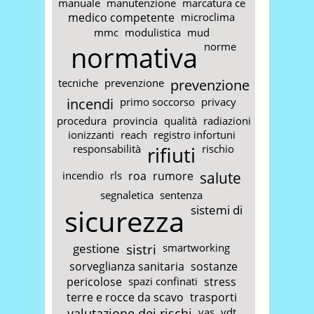
manuale
manutenzione
marcatura ce
medico competente
microclima
mmc
modulistica
mud
normativa
norme
tecniche
prevenzione
prevenzione
incendi
primo soccorso
privacy
procedura
provincia
qualità
radiazioni
ionizzanti
reach
registro infortuni
responsabilità
rifiuti
rischio
incendio
rls
roa
rumore
salute
segnaletica
sentenza
sicurezza
sistemi di
gestione
sistri
smartworking
sorveglianza sanitaria
sostanze
pericolose
spazi confinati
stress
terre e rocce da scavo
trasporti
valutazione dei rischi
vas
vdt