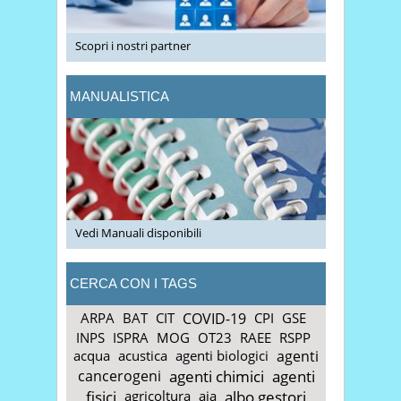
Scopri i nostri partner
MANUALISTICA
Vedi Manuali disponibili
CERCA CON I TAGS
ARPA
BAT
CIT
COVID-19
CPI
GSE
INPS
ISPRA
MOG
OT23
RAEE
RSPP
acqua
acustica
agenti biologici
agenti
cancerogeni
agenti chimici
agenti
fisici
agricoltura
aia
albo gestori