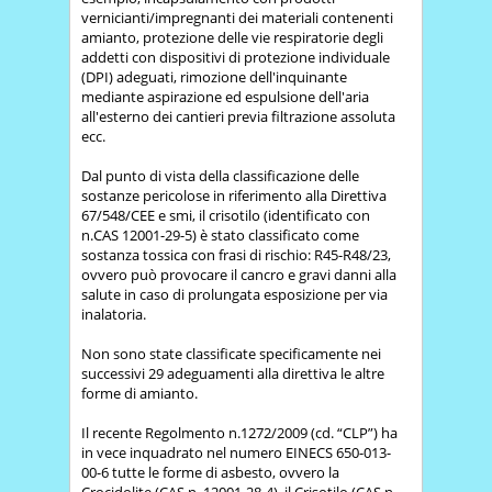
vernicianti/impregnanti dei materiali contenenti
amianto, protezione delle vie respiratorie degli
addetti con dispositivi di protezione individuale
(DPI) adeguati, rimozione dell'inquinante
mediante aspirazione ed espulsione dell'aria
all'esterno dei cantieri previa filtrazione assoluta
ecc.
Dal punto di vista della classificazione delle
sostanze pericolose in riferimento alla Direttiva
67/548/CEE e smi, il crisotilo (identificato con
n.CAS 12001-29-5) è stato classificato come
sostanza tossica con frasi di rischio: R45-R48/23,
ovvero può provocare il cancro e gravi danni alla
salute in caso di prolungata esposizione per via
inalatoria.
Non sono state classificate specificamente nei
successivi 29 adeguamenti alla direttiva le altre
forme di amianto.
Il recente Regolmento n.1272/2009 (cd. “CLP”) ha
in vece inquadrato nel numero EINECS 650-013-
00-6 tutte le forme di asbesto, ovvero la
Crocidolite (CAS n. 12001-28-4), il Crisotilo (CAS n.