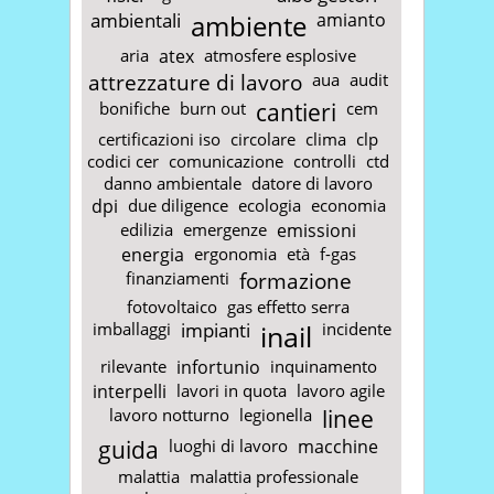
ambientali
ambiente
amianto
aria
atex
atmosfere esplosive
attrezzature di lavoro
aua
audit
bonifiche
burn out
cantieri
cem
certificazioni iso
circolare
clima
clp
codici cer
comunicazione
controlli
ctd
danno ambientale
datore di lavoro
dpi
due diligence
ecologia
economia
edilizia
emergenze
emissioni
energia
ergonomia
età
f-gas
finanziamenti
formazione
fotovoltaico
gas effetto serra
imballaggi
impianti
inail
incidente
rilevante
infortunio
inquinamento
interpelli
lavori in quota
lavoro agile
lavoro notturno
legionella
linee
guida
luoghi di lavoro
macchine
malattia
malattia professionale