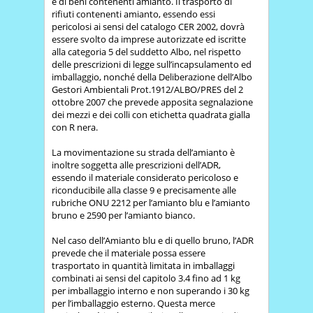
e di beni contenenti amianto. Il trasporto di
rifiuti contenenti amianto, essendo essi
pericolosi ai sensi del catalogo CER 2002, dovrà
essere svolto da imprese autorizzate ed iscritte
alla categoria 5 del suddetto Albo, nel rispetto
delle prescrizioni di legge sull’incapsulamento ed
imballaggio, nonché della Deliberazione dell’Albo
Gestori Ambientali Prot.1912/ALBO/PRES del 2
ottobre 2007 che prevede apposita segnalazione
dei mezzi e dei colli con etichetta quadrata gialla
con R nera.
La movimentazione su strada dell’amianto è
inoltre soggetta alle prescrizioni dell’ADR,
essendo il materiale considerato pericoloso e
riconducibile alla classe 9 e precisamente alle
rubriche ONU 2212 per l’amianto blu e l’amianto
bruno e 2590 per l’amianto bianco.
Nel caso dell’Amianto blu e di quello bruno, l’ADR
prevede che il materiale possa essere
trasportato in quantità limitata in imballaggi
combinati ai sensi del capitolo 3.4 fino ad 1 kg
per imballaggio interno e non superando i 30 kg
per l’imballaggio esterno. Questa merce