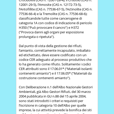
12001-29-5), l’Amosite (CAS n. 12172-73-5),
l’Antofillite (CAS n. 77536-67-5), l’Actinolite (CAS n.
77536-66-4) e la Tremolite (CAS n. 77536-68-6);
classificandole tutte come cancerogene di
categoria 1A con codice di indicazione di pericolo
H350 (“Può provocare il cancro”) e H372
(”Provoca danni agli organi per esposizione
prolungata o ripetuta”).
Dal punto di vista della gestione dei rifiuti,
l’amianto, correttamente incapsulato, imballato
ed etichettato, deve essere codificato con un
codice CER adeguato al processo produttivo che
lo ha generato come rifiuto. Solitamente i codici
CER attribuiti sono il 17.06.01* (“Materiali isolanti
contenenti amianto”) e il 17.06.05* (“Materiali da
costruzione contenenti amianto”).
Con Deliberazione n.1 dell’Albo Nazionale Gestori
Ambientali, già Albo Gestori Rifiuti, del 30 marzo
2004 pubblicata in GU n.88 del 15 aprile 2004,
sono stati introdotti i criteri e requisisti per
l’iscrizione in categoria 10 dell’Albo per quelle
imprese, la cui attività prevede la bonifica dei siti