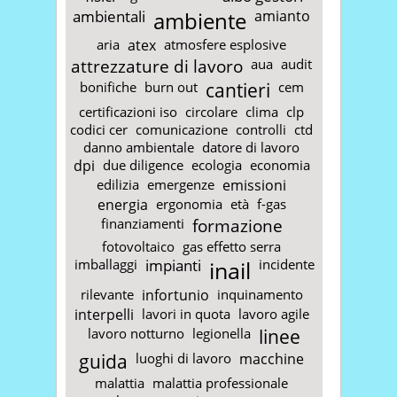
ambientali
ambiente
amianto
aria
atex
atmosfere esplosive
attrezzature di lavoro
aua
audit
bonifiche
burn out
cantieri
cem
certificazioni iso
circolare
clima
clp
codici cer
comunicazione
controlli
ctd
danno ambientale
datore di lavoro
dpi
due diligence
ecologia
economia
edilizia
emergenze
emissioni
energia
ergonomia
età
f-gas
finanziamenti
formazione
fotovoltaico
gas effetto serra
imballaggi
impianti
inail
incidente
rilevante
infortunio
inquinamento
interpelli
lavori in quota
lavoro agile
lavoro notturno
legionella
linee
guida
luoghi di lavoro
macchine
malattia
malattia professionale