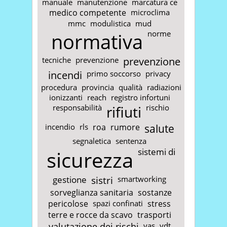
manuale
manutenzione
marcatura ce
medico competente
microclima
mmc
modulistica
mud
normativa
norme
tecniche
prevenzione
prevenzione
incendi
primo soccorso
privacy
procedura
provincia
qualità
radiazioni
ionizzanti
reach
registro infortuni
responsabilità
rifiuti
rischio
incendio
rls
roa
rumore
salute
segnaletica
sentenza
sicurezza
sistemi di
gestione
sistri
smartworking
sorveglianza sanitaria
sostanze
pericolose
spazi confinati
stress
terre e rocce da scavo
trasporti
valutazione dei rischi
vas
vdt