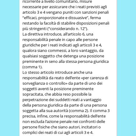
ricorrente a livello comunitario, misure
necessarie per assicurare che i reati previsti agli
articolo 3 e 4 vengano puniti con sanzioni penali
“efficaci, proporzionate e dissuasive”, ferma
restando la facoltà di stabilire disposizioni penali
più stringenti (“considerando n. 12”).
La direttiva introduce, all’articolo 6, una
responsabilità penale in capo alle persone
giuridiche per i reati indicati agli articoli 3 e 4,
qualora siano commessi, a loro vantaggio, da
qualsiasi soggetto che detenga una posizione
preminente in seno alla stessa persona giuridica
(comma 1).
Lo stesso articolo introduce anche una
responsabilità da reato dell’ente «per carenza di
sorveglianza o controllo» da parte di uno dei
soggetti aventi la posizione preminente
sopracitata, che abbia reso possibile la
perpetrazione dei suddetti reati a vantaggio
della persona giuridica da parte di una persona
soggetta alla sua autorità (comma 2). Il comma 3
precisa, infine, come la responsabilità dell’ente
non escluda l’azione penale nei confronti delle
persone fisiche che siano autori, incitatori o
complici dei reati di cui agli articoli 3 e 4.