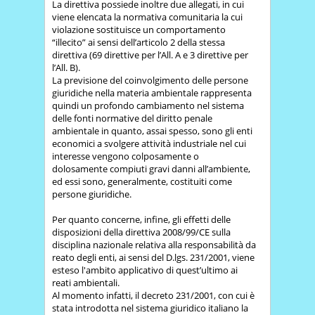
La direttiva possiede inoltre due allegati, in cui
viene elencata la normativa comunitaria la cui
violazione sostituisce un comportamento
“illecito” ai sensi dell’articolo 2 della stessa
direttiva (69 direttive per l’All. A e 3 direttive per
l’All. B).
La previsione del coinvolgimento delle persone
giuridiche nella materia ambientale rappresenta
quindi un profondo cambiamento nel sistema
delle fonti normative del diritto penale
ambientale in quanto, assai spesso, sono gli enti
economici a svolgere attività industriale nel cui
interesse vengono colposamente o
dolosamente compiuti gravi danni all’ambiente,
ed essi sono, generalmente, costituiti come
persone giuridiche.
Per quanto concerne, infine, gli effetti delle
disposizioni della direttiva 2008/99/CE sulla
disciplina nazionale relativa alla responsabilità da
reato degli enti, ai sensi del D.lgs. 231/2001, viene
esteso l'ambito applicativo di quest’ultimo ai
reati ambientali.
Al momento infatti, il decreto 231/2001, con cui è
stata introdotta nel sistema giuridico italiano la