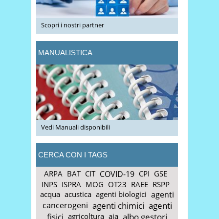
Scopri i nostri partner
MANUALISTICA
Vedi Manuali disponibili
CERCA CON I TAGS
ARPA
BAT
CIT
COVID-19
CPI
GSE
INPS
ISPRA
MOG
OT23
RAEE
RSPP
acqua
acustica
agenti biologici
agenti
cancerogeni
agenti chimici
agenti
fisici
agricoltura
aia
albo gestori