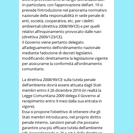
In particolare, con l’approvazione dell’art. 19 si
prevede l’introduzione nel panorama normativo
nazionale della responsabilità in sede penale di
enti, società, cooperative, etc. per i delitti
ambientali (direttiva 2008/99/CE) e per quelli
relativi all’inquinamento provocato dalle navi
(direttiva 2009/123/CE).
Il Governo viene pertanto delegato
all’adeguamento dell’ordinamento nazionale
mediante l’adozione di decreti legislativi,
modificando direttamente la legislazione vigente
per assicurarne la conformità all’ordinamento
comunitario.
La direttiva 2008/99/CE sulla tutela penale
dell’ambiente dovrà essere attuata dagli Stati
membri entro il 26 dicembre 2010 (in realtà la
Legge Comunitaria 2009 delega il Governo al
recepimento entro 9 mesi dalla sua entrata in
vigore).
Essa si propone l’obiettivo di ottenere che gli
Stati membri introducano, nel proprio diritto
penale interno, sanzioni penali che possano
garantire una più efficace tutela dell’ambiente
(cfr. “considerando n. 3” e art.1 della direttiva),