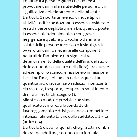
imputabili a persone giuridiche idonee a
provocare danni alla salute delle persone o un
significativo deterioramento dell’ambiente.
L’articolo 3 riporta un elenco di nove tipi di
attività illecite che dovranno essere considerate
reati da parte degli Stati membri, quando poste
in essere intenzionalmente o con grave
negligenza e qualora provochino danni alla
salute delle persone (decesso o lesioni gravi),
ovvero un danno rilevante alle componenti
naturali dell’ambiente (un significativo
deterioramento della qualità dell’aria, del suolo,
delle acque, della fauna o della flora): tra queste,
ad esempio, lo scarico, emissione o immissione
illeciti nell’aria, nel suolo o nelle acque, di un
quantitativo di sostanze o radiazioni ionizzanti
ela raccolta, trasporto, recupero o smaltimento
di rifiuti, illeciti (cfr.
allegato 1
).
Allo stesso modo, è previsto che siano
qualificate come reati le condotte di
favoreggiamento e di istigazione a commettere
intenzionalmente talune delle suddette attività
(articolo 4).
L’articolo 5 dispone, quindi, che gli Stati membri
dovranno adottare, secondo una formula